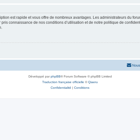
cription est rapide et vous offre de nombreux avantages. Les administrateurs du fo
ir pris connaissance de nos conditions d’utilisation et de notre politique de confide
n.
Nous
Développé par
phpBB
® Forum Software © phpBB Limited
Traduction française officielle
©
Qiaeru
Confidentialité
|
Conditions