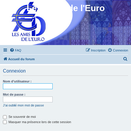
Les Amis de l'Euro
FAQ
Inscription
Connexion
R
Accueil du forum
e
Connexion
c
h
Nom d’utilisateur :
e
r
Mot de passe :
c
J’ai oublié mon mot de passe
h
e
Se souvenir de moi
Masquer ma présence lors de cette session
r