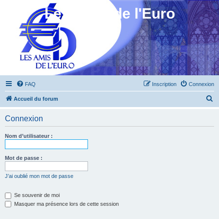
Les Amis de l'Euro
FAQ
Inscription
Connexion
R
Accueil du forum
e
Connexion
c
h
Nom d’utilisateur :
e
r
Mot de passe :
c
J’ai oublié mon mot de passe
h
e
Se souvenir de moi
Masquer ma présence lors de cette session
r