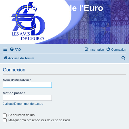
Les Amis de l'Euro
FAQ
Inscription
Connexion
R
Accueil du forum
e
Connexion
c
h
Nom d’utilisateur :
e
r
Mot de passe :
c
J’ai oublié mon mot de passe
h
e
Se souvenir de moi
Masquer ma présence lors de cette session
r