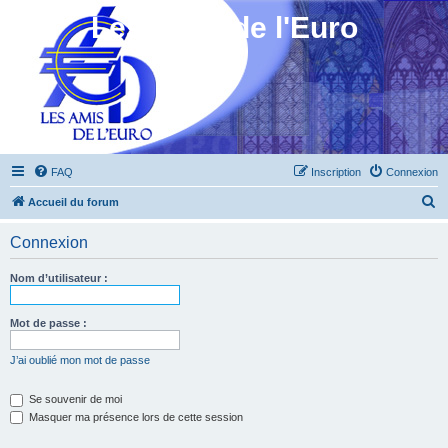
Les Amis de l'Euro
FAQ
Inscription
Connexion
R
Accueil du forum
e
Connexion
c
h
Nom d’utilisateur :
e
r
Mot de passe :
c
J’ai oublié mon mot de passe
h
e
Se souvenir de moi
Masquer ma présence lors de cette session
r