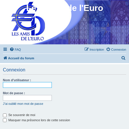
Les Amis de l'Euro
FAQ
Inscription
Connexion
R
Accueil du forum
e
Connexion
c
h
Nom d’utilisateur :
e
r
Mot de passe :
c
J’ai oublié mon mot de passe
h
e
Se souvenir de moi
Masquer ma présence lors de cette session
r