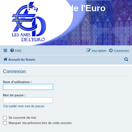
Les Amis de l'Euro
FAQ
Inscription
Connexion
R
Accueil du forum
e
Connexion
c
h
Nom d’utilisateur :
e
r
Mot de passe :
c
J’ai oublié mon mot de passe
h
e
Se souvenir de moi
Masquer ma présence lors de cette session
r