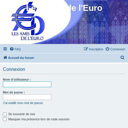
Les Amis de l'Euro
FAQ
Inscription
Connexion
R
Accueil du forum
e
Connexion
c
h
Nom d’utilisateur :
e
r
Mot de passe :
c
J’ai oublié mon mot de passe
h
e
Se souvenir de moi
Masquer ma présence lors de cette session
r