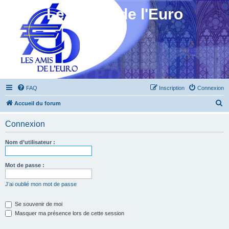
Les Amis de l'Euro
FAQ
Inscription
Connexion
R
Accueil du forum
e
Connexion
c
h
Nom d’utilisateur :
e
r
Mot de passe :
c
J’ai oublié mon mot de passe
h
e
Se souvenir de moi
Masquer ma présence lors de cette session
r