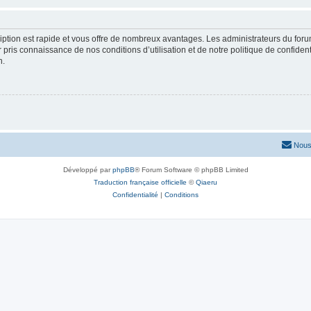
cription est rapide et vous offre de nombreux avantages. Les administrateurs du fo
ir pris connaissance de nos conditions d’utilisation et de notre politique de confide
n.
Nous
Développé par
phpBB
® Forum Software © phpBB Limited
Traduction française officielle
©
Qiaeru
Confidentialité
|
Conditions