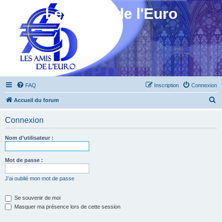
Les Amis de l'Euro
FAQ
Inscription
Connexion
R
Accueil du forum
e
Connexion
c
h
Nom d’utilisateur :
e
r
Mot de passe :
c
J’ai oublié mon mot de passe
h
e
Se souvenir de moi
Masquer ma présence lors de cette session
r