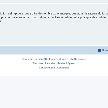
cription est rapide et vous offre de nombreux avantages. Les administrateurs du fo
ir pris connaissance de nos conditions d’utilisation et de notre politique de confide
n.
Nous
Développé par
phpBB
® Forum Software © phpBB Limited
Traduction française officielle
©
Qiaeru
Confidentialité
|
Conditions