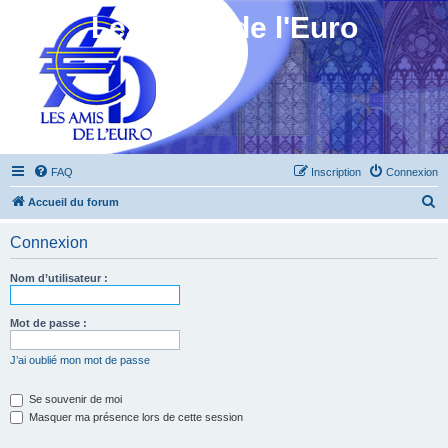
Les Amis de l'Euro
FAQ
Inscription
Connexion
R
Accueil du forum
e
Connexion
c
h
Nom d’utilisateur :
e
r
Mot de passe :
c
J’ai oublié mon mot de passe
h
e
Se souvenir de moi
Masquer ma présence lors de cette session
r