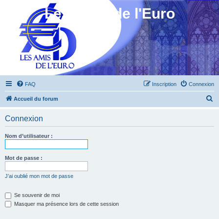
Les Amis de l'Euro
FAQ
Inscription
Connexion
R
Accueil du forum
e
Connexion
c
h
Nom d’utilisateur :
e
r
Mot de passe :
c
J’ai oublié mon mot de passe
h
e
Se souvenir de moi
Masquer ma présence lors de cette session
r