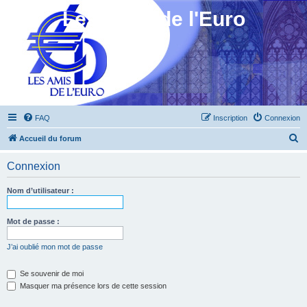
Les Amis de l'Euro
FAQ
Inscription
Connexion
R
Accueil du forum
e
Connexion
c
h
Nom d’utilisateur :
e
r
Mot de passe :
c
J’ai oublié mon mot de passe
h
e
Se souvenir de moi
Masquer ma présence lors de cette session
r