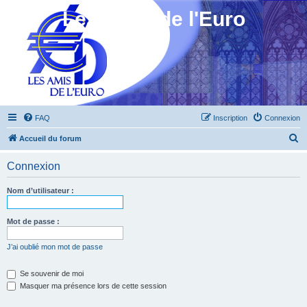
Les Amis de l'Euro
FAQ
Inscription
Connexion
R
Accueil du forum
e
Connexion
c
h
Nom d’utilisateur :
e
r
Mot de passe :
c
J’ai oublié mon mot de passe
h
e
Se souvenir de moi
Masquer ma présence lors de cette session
r