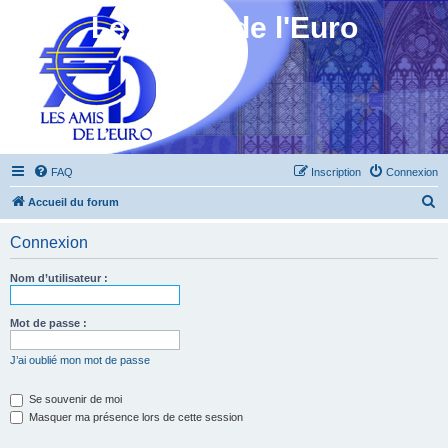
Les Amis de l'Euro
FAQ
Inscription
Connexion
R
Accueil du forum
e
Connexion
c
h
Nom d’utilisateur :
e
r
Mot de passe :
c
J’ai oublié mon mot de passe
h
e
Se souvenir de moi
Masquer ma présence lors de cette session
r