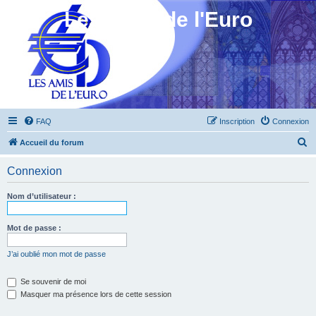
Les Amis de l'Euro
FAQ
Inscription
Connexion
R
Accueil du forum
e
Connexion
c
h
Nom d’utilisateur :
e
r
Mot de passe :
c
J’ai oublié mon mot de passe
h
e
Se souvenir de moi
Masquer ma présence lors de cette session
r