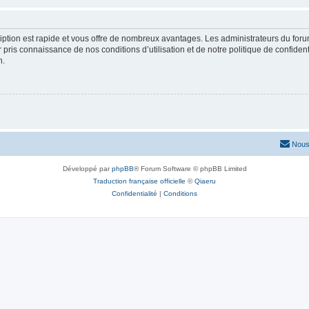
cription est rapide et vous offre de nombreux avantages. Les administrateurs du fo
ir pris connaissance de nos conditions d’utilisation et de notre politique de confide
n.
Nous
Développé par
phpBB
® Forum Software © phpBB Limited
Traduction française officielle
©
Qiaeru
Confidentialité
|
Conditions