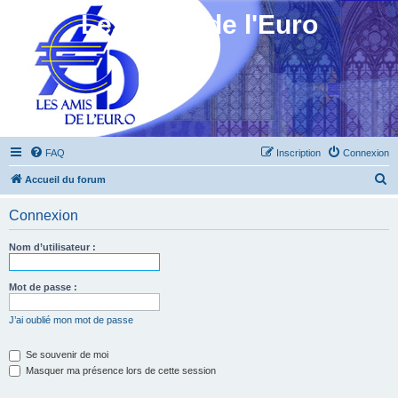
Les Amis de l'Euro
FAQ
Inscription
Connexion
R
Accueil du forum
e
Connexion
c
h
Nom d’utilisateur :
e
r
Mot de passe :
c
J’ai oublié mon mot de passe
h
e
Se souvenir de moi
Masquer ma présence lors de cette session
r