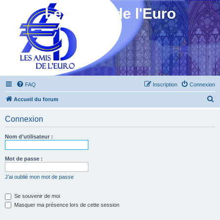
Les Amis de l'Euro
FAQ
Inscription
Connexion
R
Accueil du forum
e
Connexion
c
h
Nom d’utilisateur :
e
r
Mot de passe :
c
J’ai oublié mon mot de passe
h
e
Se souvenir de moi
Masquer ma présence lors de cette session
r