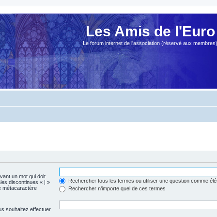
Les Amis de l'Euro
Le forum internet de l'association (réservé aux membres
evant un mot qui doit
Rechercher tous les termes ou utiliser une question comme él
les discontinues « | »
me métacaractère
Rechercher n’importe quel de ces termes
us souhaitez effectuer