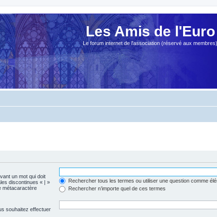
Les Amis de l'Euro
Le forum internet de l'association (réservé aux membres
evant un mot qui doit
Rechercher tous les termes ou utiliser une question comme él
les discontinues « | »
me métacaractère
Rechercher n’importe quel de ces termes
us souhaitez effectuer