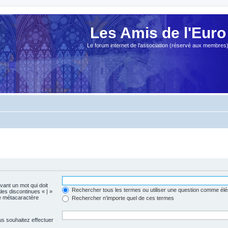
Les Amis de l'Euro
Le forum internet de l'association (réservé aux membres
evant un mot qui doit
Rechercher tous les termes ou utiliser une question comme él
les discontinues « | »
me métacaractère
Rechercher n’importe quel de ces termes
us souhaitez effectuer