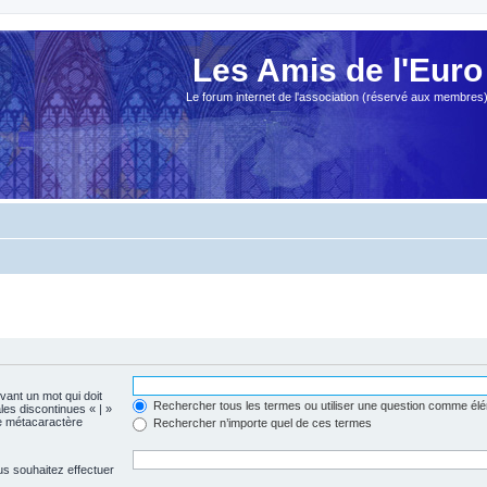
Les Amis de l'Euro
Le forum internet de l'association (réservé aux membres
evant un mot qui doit
Rechercher tous les termes ou utiliser une question comme él
les discontinues « | »
me métacaractère
Rechercher n’importe quel de ces termes
us souhaitez effectuer