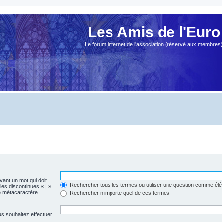
Les Amis de l'Euro
Le forum internet de l'association (réservé aux membres
evant un mot qui doit
Rechercher tous les termes ou utiliser une question comme él
les discontinues « | »
me métacaractère
Rechercher n’importe quel de ces termes
us souhaitez effectuer