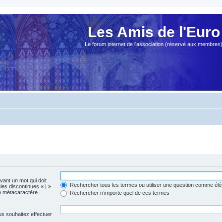
Les Amis de l'Euro
Le forum internet de l'association (réservé aux membres
evant un mot qui doit
Rechercher tous les termes ou utiliser une question comme él
les discontinues « | »
me métacaractère
Rechercher n’importe quel de ces termes
us souhaitez effectuer