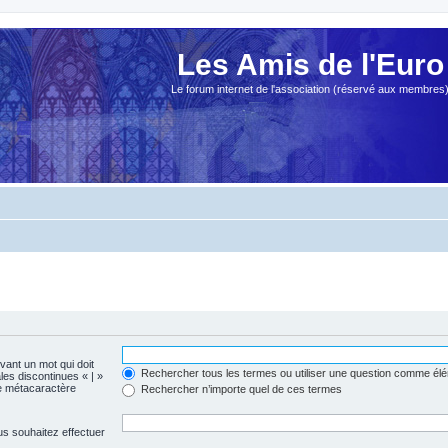
Les Amis de l'Euro
Le forum internet de l'association (réservé aux membres
evant un mot qui doit
Rechercher tous les termes ou utiliser une question comme él
les discontinues « | »
me métacaractère
Rechercher n’importe quel de ces termes
us souhaitez effectuer