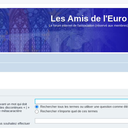
Les Amis de l'Euro
Le forum internet de l'association (réservé aux membres
evant un mot qui doit
Rechercher tous les termes ou utiliser une question comme él
les discontinues « | »
me métacaractère
Rechercher n’importe quel de ces termes
us souhaitez effectuer