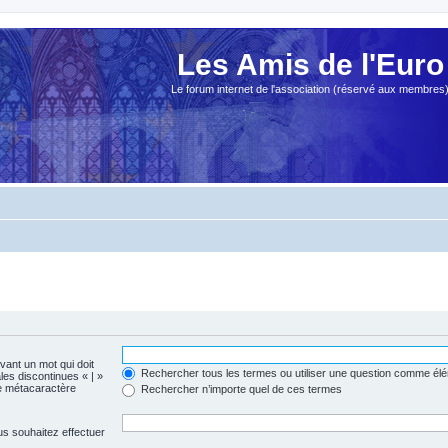
Les Amis de l'Euro
Le forum internet de l'association (réservé aux membres
evant un mot qui doit
Rechercher tous les termes ou utiliser une question comme él
les discontinues « | »
me métacaractère
Rechercher n’importe quel de ces termes
us souhaitez effectuer