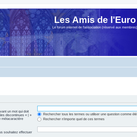
Les Amis de l'Euro
Le forum internet de l'association (réservé aux membres
evant un mot qui doit
Rechercher tous les termes ou utiliser une question comme él
les discontinues « | »
me métacaractère
Rechercher n’importe quel de ces termes
us souhaitez effectuer