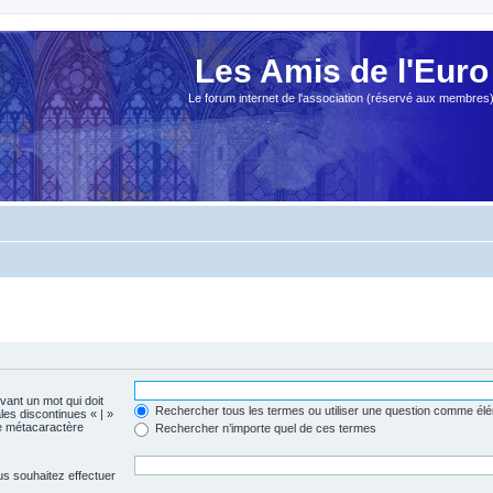
Les Amis de l'Euro
Le forum internet de l'association (réservé aux membres
evant un mot qui doit
Rechercher tous les termes ou utiliser une question comme él
les discontinues « | »
me métacaractère
Rechercher n’importe quel de ces termes
us souhaitez effectuer