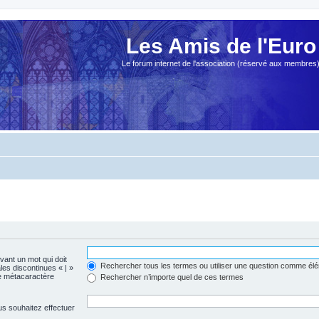
Les Amis de l'Euro
Le forum internet de l'association (réservé aux membres
evant un mot qui doit
Rechercher tous les termes ou utiliser une question comme él
les discontinues « | »
me métacaractère
Rechercher n’importe quel de ces termes
us souhaitez effectuer