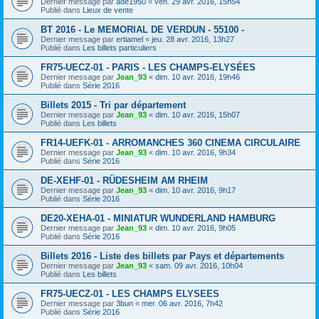
Dernier message par
ade1950
«
ven. 29 avr. 2016, 15h54
Publié dans
Lieux de vente
BT 2016 - Le MEMORIAL DE VERDUN - 55100 -
Dernier message par
ertiamel
«
jeu. 28 avr. 2016, 13h27
Publié dans
Les billets particuliers
FR75-UECZ-01 - PARIS - LES CHAMPS-ELYSÉES
Dernier message par
Jean_93
«
dim. 10 avr. 2016, 19h46
Publié dans
Série 2016
Billets 2015 - Tri par département
Dernier message par
Jean_93
«
dim. 10 avr. 2016, 15h07
Publié dans
Les billets
FR14-UEFK-01 - ARROMANCHES 360 CINEMA CIRCULAIRE
Dernier message par
Jean_93
«
dim. 10 avr. 2016, 9h34
Publié dans
Série 2016
DE-XEHF-01 - RÜDESHEIM AM RHEIM
Dernier message par
Jean_93
«
dim. 10 avr. 2016, 9h17
Publié dans
Série 2016
DE20-XEHA-01 - MINIATUR WUNDERLAND HAMBURG
Dernier message par
Jean_93
«
dim. 10 avr. 2016, 9h05
Publié dans
Série 2016
Billets 2016 - Liste des billets par Pays et départements
Dernier message par
Jean_93
«
sam. 09 avr. 2016, 10h04
Publié dans
Les billets
FR75-UECZ-01 - LES CHAMPS ELYSEES
Dernier message par
3bun
«
mer. 06 avr. 2016, 7h42
Publié dans
Série 2016