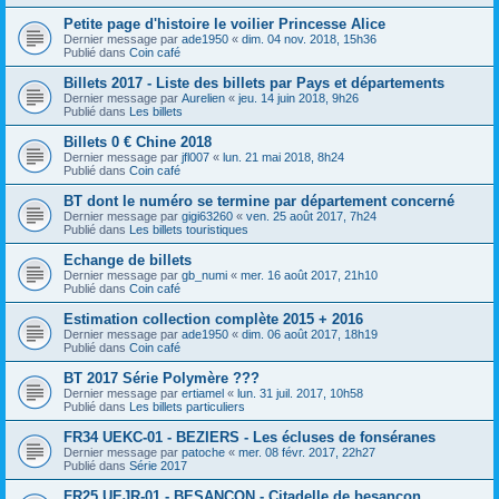
Petite page d'histoire le voilier Princesse Alice
Dernier message par
ade1950
«
dim. 04 nov. 2018, 15h36
Publié dans
Coin café
Billets 2017 - Liste des billets par Pays et départements
Dernier message par
Aurelien
«
jeu. 14 juin 2018, 9h26
Publié dans
Les billets
Billets 0 € Chine 2018
Dernier message par
jfl007
«
lun. 21 mai 2018, 8h24
Publié dans
Coin café
BT dont le numéro se termine par département concerné
Dernier message par
gigi63260
«
ven. 25 août 2017, 7h24
Publié dans
Les billets touristiques
Echange de billets
Dernier message par
gb_numi
«
mer. 16 août 2017, 21h10
Publié dans
Coin café
Estimation collection complète 2015 + 2016
Dernier message par
ade1950
«
dim. 06 août 2017, 18h19
Publié dans
Coin café
BT 2017 Série Polymère ???
Dernier message par
ertiamel
«
lun. 31 juil. 2017, 10h58
Publié dans
Les billets particuliers
FR34 UEKC-01 - BEZIERS - Les écluses de fonséranes
Dernier message par
patoche
«
mer. 08 févr. 2017, 22h27
Publié dans
Série 2017
FR25 UEJR-01 - BESANCON - Citadelle de besançon