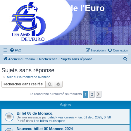
Les Amis de l'Euro
FAQ
Inscription
Connexion
R
Accueil du forum
Rechercher
Sujets sans réponse
e
Sujets sans réponse
c
Aller sur la recherche avancée
h
Rechercher
Recherche avancée
e
1
2
Suivant
La recherche a retourné 94 résultats
r
c
Sujets
h
Billet 0€ de Monaco.
e
Dernier message par
patrick vaz correia
«
lun. 01 déc. 2025, 0h58
Publié dans
Les billets touristiques
r
Nouveau billet 0€ Monaco 2024