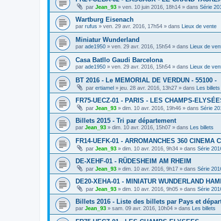
par
Jean_93
»
ven. 10 juin 2016, 18h14
» dans
Série 20
Wartburg Eisenach
par
rufus
»
ven. 29 avr. 2016, 17h54
» dans
Lieux de vente
Miniatur Wunderland
par
ade1950
»
ven. 29 avr. 2016, 15h54
» dans
Lieux de ven
Casa Batllo Gaudi Barcelona
par
ade1950
»
ven. 29 avr. 2016, 15h54
» dans
Lieux de ven
BT 2016 - Le MEMORIAL DE VERDUN - 55100 -
par
ertiamel
»
jeu. 28 avr. 2016, 13h27
» dans
Les billets
FR75-UECZ-01 - PARIS - LES CHAMPS-ELYSÉE
par
Jean_93
»
dim. 10 avr. 2016, 19h46
» dans
Série 20
Billets 2015 - Tri par département
par
Jean_93
»
dim. 10 avr. 2016, 15h07
» dans
Les billets
FR14-UEFK-01 - ARROMANCHES 360 CINEMA 
par
Jean_93
»
dim. 10 avr. 2016, 9h34
» dans
Série 201
DE-XEHF-01 - RÜDESHEIM AM RHEIM
par
Jean_93
»
dim. 10 avr. 2016, 9h17
» dans
Série 201
DE20-XEHA-01 - MINIATUR WUNDERLAND HA
par
Jean_93
»
dim. 10 avr. 2016, 9h05
» dans
Série 201
Billets 2016 - Liste des billets par Pays et dépa
par
Jean_93
»
sam. 09 avr. 2016, 10h04
» dans
Les billets