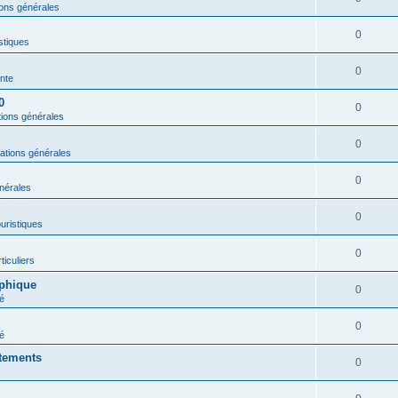
ions générales
0
istiques
0
nte
0
0
tions générales
0
ations générales
0
nérales
0
ouristiques
0
ticuliers
aphique
0
é
0
é
rtements
0