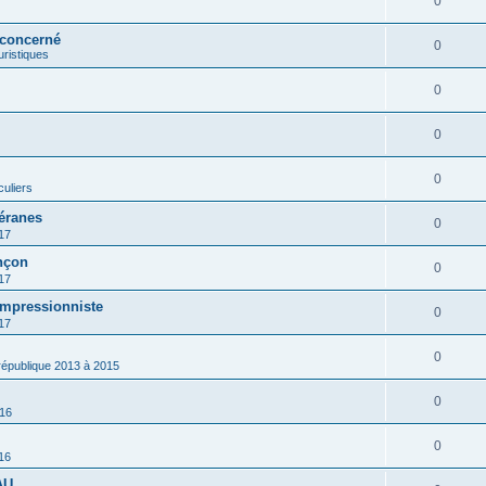
0
 concerné
0
ouristiques
0
0
0
culiers
éranes
0
17
nçon
0
17
impressionniste
0
17
0
 république 2013 à 2015
0
016
0
16
AU