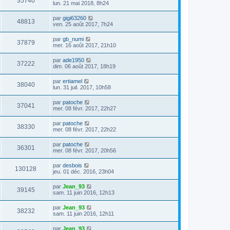
35740
lun. 21 mai 2018, 8h24
par
gigi63260
48813
ven. 25 août 2017, 7h24
par
gb_numi
37879
mer. 16 août 2017, 21h10
par
ade1950
37222
dim. 06 août 2017, 18h19
par
ertiamel
38040
lun. 31 juil. 2017, 10h58
par
patoche
37041
mer. 08 févr. 2017, 22h27
par
patoche
38330
mer. 08 févr. 2017, 22h22
par
patoche
36301
mer. 08 févr. 2017, 20h56
par
desbois
130128
jeu. 01 déc. 2016, 23h04
par
Jean_93
39145
sam. 11 juin 2016, 12h13
par
Jean_93
38232
sam. 11 juin 2016, 12h11
par
Jean_93