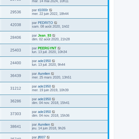
mar. 14 mai 2024, 10h11
par
tl1000r
29536
mer. 22 juin 2022, 18h44
par
PEDRITO
42038
sam. 08 août 2020, 1h02
par
Jean_93
28406
dim. 02 août 2020, 21h28
par
PEERGYNT
25403
lun. 13 juil. 2020, 10h34
par
ade1950
24400
lun. 13 juil. 2020, 9h44
par
Aurelien
36439
mer. 25 mars 2020, 13h51
par
ade1950
31212
mer. 19 juin 2019, 10h39
par
ade1950
36286
dim. 04 nov. 2018, 15h41
par
ade1950
37303
dim. 04 nov. 2018, 15h36
par
Aurelien
38641
jeu. 14 juin 2018, 9h26
par
jfl007