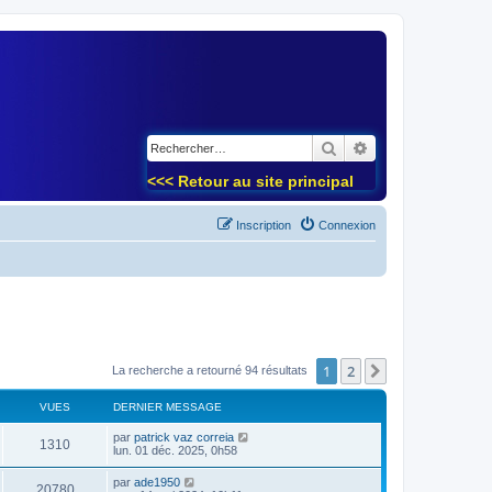
)
Rechercher
Recherche avancé
<<< Retour au site principal
Inscription
Connexion
1
2
Suivant
La recherche a retourné 94 résultats
VUES
DERNIER MESSAGE
par
patrick vaz correia
1310
lun. 01 déc. 2025, 0h58
par
ade1950
20780