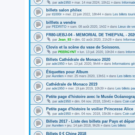
par
ade1950
»
mar. 14 mai 2024, 10h11
» dans
Informat
billets salon philex
par
tl1000r
»
mer. 22 juin 2022, 18h44
» dans
Les billets tour
billlets a vendre
par
PEDRITO
»
sam. 08 août 2020, 1h02
» dans
Lieux de ve
FR80-UEBJ-04 - MEMORIAL DE THIEPVAL - 202
par
Jean_93
»
dim. 02 août 2020, 21h28
» dans
Informa
Clovis et la scène du vase de Soissons.
par
PEERGYNT
»
lun. 13 juil. 2020, 10h34
» dans
Inform
Billets Cathédrale de Monaco 2020
par
ade1950
»
lun. 13 juil. 2020, 9h44
» dans
Informations gé
Étiquettes pour Album
par
Aurelien
»
mer. 25 mars 2020, 13h51
» dans
Les billets t
Cathédrale de Monaco 2019
par
ade1950
»
mer. 19 juin 2019, 10h39
» dans
Les billets par
Petite page d'histoire avec le Musée Océanogr
par
ade1950
»
dim. 04 nov. 2018, 15h41
» dans
Coin caf
Petite page d'histoire le voilier Princesse Alice
par
ade1950
»
dim. 04 nov. 2018, 15h36
» dans
Coin caf
Billets 2017 - Liste des billets par Pays et dépa
par
Aurelien
»
jeu. 14 juin 2018, 9h26
» dans
Les billets
Billets 0 € Chine 2018