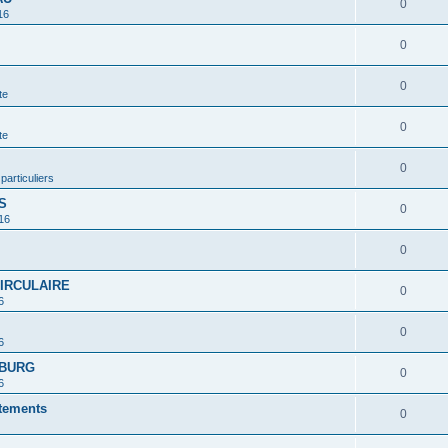
0
16
0
0
te
0
te
0
 particuliers
S
0
16
0
CIRCULAIRE
0
6
0
6
MBURG
0
6
rtements
0