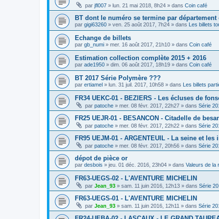
par
jfl007
»
lun. 21 mai 2018, 8h24
» dans
Coin café
BT dont le numéro se termine par département
par
gigi63260
»
ven. 25 août 2017, 7h24
» dans
Les billets t
Echange de billets
par
gb_numi
»
mer. 16 août 2017, 21h10
» dans
Coin café
Estimation collection complète 2015 + 2016
par
ade1950
»
dim. 06 août 2017, 18h19
» dans
Coin café
BT 2017 Série Polymère ???
par
ertiamel
»
lun. 31 juil. 2017, 10h58
» dans
Les billets parti
FR34 UEKC-01 - BEZIERS - Les écluses de fons
par
patoche
»
mer. 08 févr. 2017, 22h27
» dans
Série 20
FR25 UEJR-01 - BESANCON - Citadelle de besa
par
patoche
»
mer. 08 févr. 2017, 22h22
» dans
Série 20
FR95 UEJM-01 - ARGENTEUIL - La seine et les 
par
patoche
»
mer. 08 févr. 2017, 20h56
» dans
Série 20
dépot de pièce or
par
desbois
»
jeu. 01 déc. 2016, 23h04
» dans
Valeurs de la
FR63-UEGS-02 - L'AVENTURE MICHELIN
par
Jean_93
»
sam. 11 juin 2016, 12h13
» dans
Série 2
FR63-UEGS-01 - L'AVENTURE MICHELIN
par
Jean_93
»
sam. 11 juin 2016, 12h11
» dans
Série 20
FR24-UEBA-02 - LASCAUX - LE GRAND TAURE