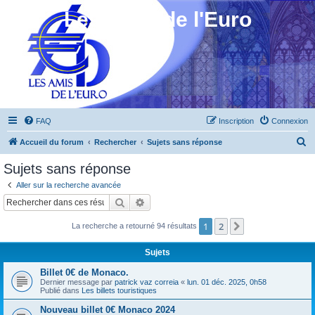
Les Amis de l'Euro
FAQ
Inscription
Connexion
R
Accueil du forum
Rechercher
Sujets sans réponse
e
Sujets sans réponse
c
Aller sur la recherche avancée
h
Rechercher
Recherche avancée
e
1
2
Suivant
La recherche a retourné 94 résultats
r
c
Sujets
h
Billet 0€ de Monaco.
e
Dernier message par
patrick vaz correia
«
lun. 01 déc. 2025, 0h58
Publié dans
Les billets touristiques
r
Nouveau billet 0€ Monaco 2024