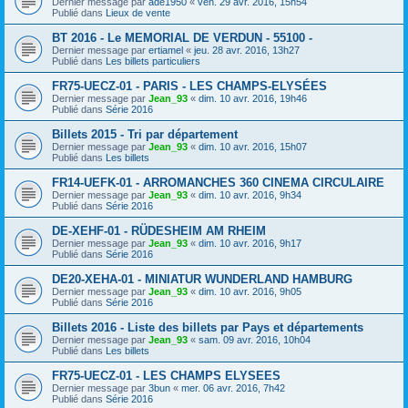
Dernier message par
ade1950
«
ven. 29 avr. 2016, 15h54
Publié dans
Lieux de vente
BT 2016 - Le MEMORIAL DE VERDUN - 55100 -
Dernier message par
ertiamel
«
jeu. 28 avr. 2016, 13h27
Publié dans
Les billets particuliers
FR75-UECZ-01 - PARIS - LES CHAMPS-ELYSÉES
Dernier message par
Jean_93
«
dim. 10 avr. 2016, 19h46
Publié dans
Série 2016
Billets 2015 - Tri par département
Dernier message par
Jean_93
«
dim. 10 avr. 2016, 15h07
Publié dans
Les billets
FR14-UEFK-01 - ARROMANCHES 360 CINEMA CIRCULAIRE
Dernier message par
Jean_93
«
dim. 10 avr. 2016, 9h34
Publié dans
Série 2016
DE-XEHF-01 - RÜDESHEIM AM RHEIM
Dernier message par
Jean_93
«
dim. 10 avr. 2016, 9h17
Publié dans
Série 2016
DE20-XEHA-01 - MINIATUR WUNDERLAND HAMBURG
Dernier message par
Jean_93
«
dim. 10 avr. 2016, 9h05
Publié dans
Série 2016
Billets 2016 - Liste des billets par Pays et départements
Dernier message par
Jean_93
«
sam. 09 avr. 2016, 10h04
Publié dans
Les billets
FR75-UECZ-01 - LES CHAMPS ELYSEES
Dernier message par
3bun
«
mer. 06 avr. 2016, 7h42
Publié dans
Série 2016