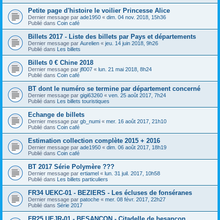
Petite page d'histoire le voilier Princesse Alice
Dernier message par
ade1950
«
dim. 04 nov. 2018, 15h36
Publié dans
Coin café
Billets 2017 - Liste des billets par Pays et départements
Dernier message par
Aurelien
«
jeu. 14 juin 2018, 9h26
Publié dans
Les billets
Billets 0 € Chine 2018
Dernier message par
jfl007
«
lun. 21 mai 2018, 8h24
Publié dans
Coin café
BT dont le numéro se termine par département concerné
Dernier message par
gigi63260
«
ven. 25 août 2017, 7h24
Publié dans
Les billets touristiques
Echange de billets
Dernier message par
gb_numi
«
mer. 16 août 2017, 21h10
Publié dans
Coin café
Estimation collection complète 2015 + 2016
Dernier message par
ade1950
«
dim. 06 août 2017, 18h19
Publié dans
Coin café
BT 2017 Série Polymère ???
Dernier message par
ertiamel
«
lun. 31 juil. 2017, 10h58
Publié dans
Les billets particuliers
FR34 UEKC-01 - BEZIERS - Les écluses de fonséranes
Dernier message par
patoche
«
mer. 08 févr. 2017, 22h27
Publié dans
Série 2017
FR25 UEJR-01 - BESANCON - Citadelle de besançon