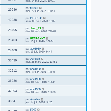
mar. 14 mai 2024, 10h11
par
tl1000r
29536
mer. 22 juin 2022, 18h44
par
PEDRITO
42038
sam. 08 août 2020, 1h02
par
Jean_93
28405
dim. 02 août 2020, 21h28
par
PEERGYNT
25403
lun. 13 juil. 2020, 10h34
par
ade1950
24400
lun. 13 juil. 2020, 9h44
par
Aurelien
36439
mer. 25 mars 2020, 13h51
par
ade1950
31212
mer. 19 juin 2019, 10h39
par
ade1950
36286
dim. 04 nov. 2018, 15h41
par
ade1950
37303
dim. 04 nov. 2018, 15h36
par
Aurelien
38641
jeu. 14 juin 2018, 9h26
par
jfl007