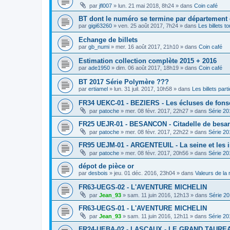
par
jfl007
»
lun. 21 mai 2018, 8h24
» dans
Coin café
BT dont le numéro se termine par département
par
gigi63260
»
ven. 25 août 2017, 7h24
» dans
Les billets t
Echange de billets
par
gb_numi
»
mer. 16 août 2017, 21h10
» dans
Coin café
Estimation collection complète 2015 + 2016
par
ade1950
»
dim. 06 août 2017, 18h19
» dans
Coin café
BT 2017 Série Polymère ???
par
ertiamel
»
lun. 31 juil. 2017, 10h58
» dans
Les billets parti
FR34 UEKC-01 - BEZIERS - Les écluses de fons
par
patoche
»
mer. 08 févr. 2017, 22h27
» dans
Série 20
FR25 UEJR-01 - BESANCON - Citadelle de besa
par
patoche
»
mer. 08 févr. 2017, 22h22
» dans
Série 20
FR95 UEJM-01 - ARGENTEUIL - La seine et les 
par
patoche
»
mer. 08 févr. 2017, 20h56
» dans
Série 20
dépot de pièce or
par
desbois
»
jeu. 01 déc. 2016, 23h04
» dans
Valeurs de la
FR63-UEGS-02 - L'AVENTURE MICHELIN
par
Jean_93
»
sam. 11 juin 2016, 12h13
» dans
Série 2
FR63-UEGS-01 - L'AVENTURE MICHELIN
par
Jean_93
»
sam. 11 juin 2016, 12h11
» dans
Série 20
FR24-UEBA-02 - LASCAUX - LE GRAND TAURE