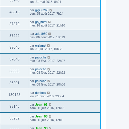
35740
lun. 21 mai 2018, 8h24
par
gigi63260
48813
ven. 25 août 2017, 7h24
par
gb_numi
37879
mer. 16 août 2017, 21h10
par
ade1950
37222
dim. 06 août 2017, 18h19
par
ertiamel
38040
lun. 31 juil. 2017, 10h58
par
patoche
37040
mer. 08 févr. 2017, 22h27
par
patoche
38330
mer. 08 févr. 2017, 22h22
par
patoche
36301
mer. 08 févr. 2017, 20h56
par
desbois
130128
jeu. 01 déc. 2016, 23h04
par
Jean_93
39145
sam. 11 juin 2016, 12h13
par
Jean_93
38232
sam. 11 juin 2016, 12h11
par
Jean_93