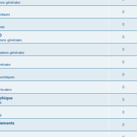
ions générales
0
istiques
0
nte
0
0
tions générales
0
ations générales
0
nérales
0
ouristiques
0
ticuliers
aphique
0
é
0
é
rtements
0