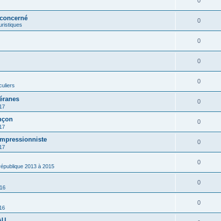
0
 concerné
0
ouristiques
0
0
0
culiers
éranes
0
17
nçon
0
17
impressionniste
0
17
0
 république 2013 à 2015
0
016
0
16
AU