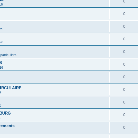
0
16
0
0
te
0
te
0
 particuliers
S
0
16
0
CIRCULAIRE
0
6
0
6
MBURG
0
6
rtements
0