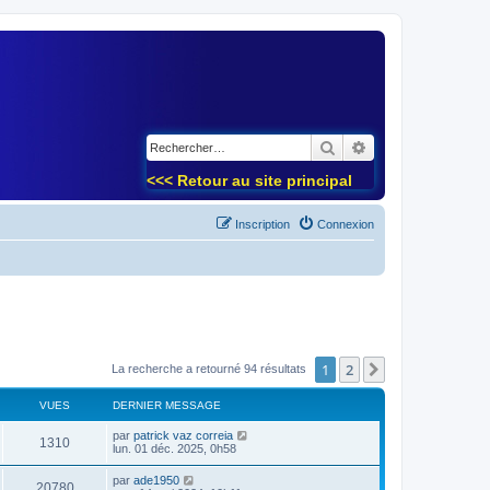
)
Rechercher
Recherche avancé
<<< Retour au site principal
Inscription
Connexion
1
2
Suivant
La recherche a retourné 94 résultats
VUES
DERNIER MESSAGE
par
patrick vaz correia
1310
lun. 01 déc. 2025, 0h58
par
ade1950
20780