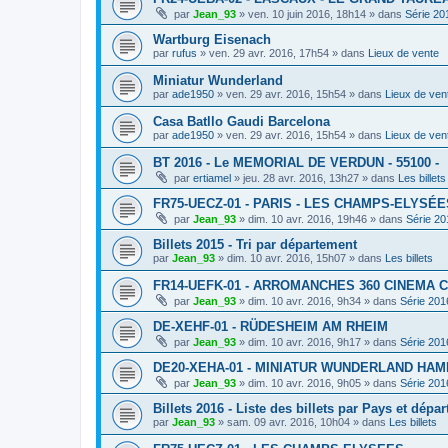
par
Jean_93
»
ven. 10 juin 2016, 18h14
» dans
Série 20
Wartburg Eisenach
par
rufus
»
ven. 29 avr. 2016, 17h54
» dans
Lieux de vente
Miniatur Wunderland
par
ade1950
»
ven. 29 avr. 2016, 15h54
» dans
Lieux de ven
Casa Batllo Gaudi Barcelona
par
ade1950
»
ven. 29 avr. 2016, 15h54
» dans
Lieux de ven
BT 2016 - Le MEMORIAL DE VERDUN - 55100 -
par
ertiamel
»
jeu. 28 avr. 2016, 13h27
» dans
Les billets
FR75-UECZ-01 - PARIS - LES CHAMPS-ELYSÉE
par
Jean_93
»
dim. 10 avr. 2016, 19h46
» dans
Série 20
Billets 2015 - Tri par département
par
Jean_93
»
dim. 10 avr. 2016, 15h07
» dans
Les billets
FR14-UEFK-01 - ARROMANCHES 360 CINEMA 
par
Jean_93
»
dim. 10 avr. 2016, 9h34
» dans
Série 201
DE-XEHF-01 - RÜDESHEIM AM RHEIM
par
Jean_93
»
dim. 10 avr. 2016, 9h17
» dans
Série 201
DE20-XEHA-01 - MINIATUR WUNDERLAND HA
par
Jean_93
»
dim. 10 avr. 2016, 9h05
» dans
Série 201
Billets 2016 - Liste des billets par Pays et dépa
par
Jean_93
»
sam. 09 avr. 2016, 10h04
» dans
Les billets