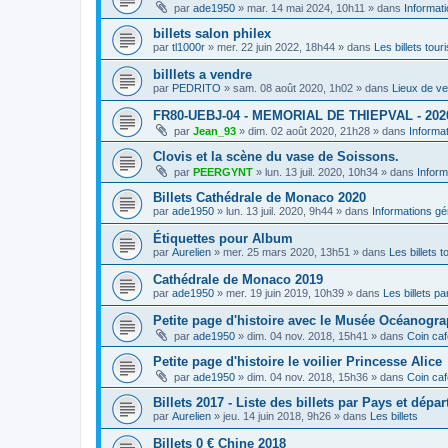
par
ade1950
»
mar. 14 mai 2024, 10h11
» dans
Informat
billets salon philex
par
tl1000r
»
mer. 22 juin 2022, 18h44
» dans
Les billets tour
billlets a vendre
par
PEDRITO
»
sam. 08 août 2020, 1h02
» dans
Lieux de ve
FR80-UEBJ-04 - MEMORIAL DE THIEPVAL - 202
par
Jean_93
»
dim. 02 août 2020, 21h28
» dans
Informa
Clovis et la scène du vase de Soissons.
par
PEERGYNT
»
lun. 13 juil. 2020, 10h34
» dans
Inform
Billets Cathédrale de Monaco 2020
par
ade1950
»
lun. 13 juil. 2020, 9h44
» dans
Informations gé
Étiquettes pour Album
par
Aurelien
»
mer. 25 mars 2020, 13h51
» dans
Les billets t
Cathédrale de Monaco 2019
par
ade1950
»
mer. 19 juin 2019, 10h39
» dans
Les billets par
Petite page d'histoire avec le Musée Océanogr
par
ade1950
»
dim. 04 nov. 2018, 15h41
» dans
Coin caf
Petite page d'histoire le voilier Princesse Alice
par
ade1950
»
dim. 04 nov. 2018, 15h36
» dans
Coin caf
Billets 2017 - Liste des billets par Pays et dépa
par
Aurelien
»
jeu. 14 juin 2018, 9h26
» dans
Les billets
Billets 0 € Chine 2018