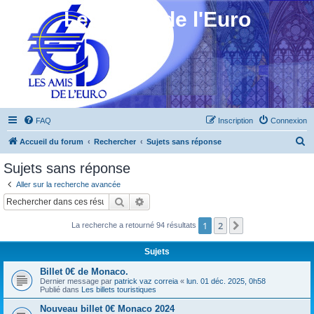
Les Amis de l'Euro
FAQ
Inscription
Connexion
R
Accueil du forum
Rechercher
Sujets sans réponse
e
Sujets sans réponse
c
Aller sur la recherche avancée
h
Rechercher
Recherche avancée
e
1
2
Suivant
La recherche a retourné 94 résultats
r
c
Sujets
h
Billet 0€ de Monaco.
e
Dernier message par
patrick vaz correia
«
lun. 01 déc. 2025, 0h58
Publié dans
Les billets touristiques
r
Nouveau billet 0€ Monaco 2024