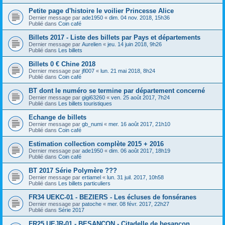
Petite page d'histoire le voilier Princesse Alice
Dernier message par
ade1950
«
dim. 04 nov. 2018, 15h36
Publié dans
Coin café
Billets 2017 - Liste des billets par Pays et départements
Dernier message par
Aurelien
«
jeu. 14 juin 2018, 9h26
Publié dans
Les billets
Billets 0 € Chine 2018
Dernier message par
jfl007
«
lun. 21 mai 2018, 8h24
Publié dans
Coin café
BT dont le numéro se termine par département concerné
Dernier message par
gigi63260
«
ven. 25 août 2017, 7h24
Publié dans
Les billets touristiques
Echange de billets
Dernier message par
gb_numi
«
mer. 16 août 2017, 21h10
Publié dans
Coin café
Estimation collection complète 2015 + 2016
Dernier message par
ade1950
«
dim. 06 août 2017, 18h19
Publié dans
Coin café
BT 2017 Série Polymère ???
Dernier message par
ertiamel
«
lun. 31 juil. 2017, 10h58
Publié dans
Les billets particuliers
FR34 UEKC-01 - BEZIERS - Les écluses de fonséranes
Dernier message par
patoche
«
mer. 08 févr. 2017, 22h27
Publié dans
Série 2017
FR25 UEJR-01 - BESANCON - Citadelle de besançon