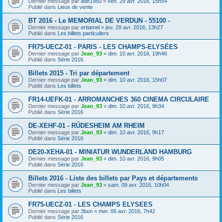
Dernier message par
ade1950
«
ven. 29 avr. 2016, 15h54
Publié dans
Lieux de vente
BT 2016 - Le MEMORIAL DE VERDUN - 55100 -
Dernier message par
ertiamel
«
jeu. 28 avr. 2016, 13h27
Publié dans
Les billets particuliers
FR75-UECZ-01 - PARIS - LES CHAMPS-ELYSÉES
Dernier message par
Jean_93
«
dim. 10 avr. 2016, 19h46
Publié dans
Série 2016
Billets 2015 - Tri par département
Dernier message par
Jean_93
«
dim. 10 avr. 2016, 15h07
Publié dans
Les billets
FR14-UEFK-01 - ARROMANCHES 360 CINEMA CIRCULAIRE
Dernier message par
Jean_93
«
dim. 10 avr. 2016, 9h34
Publié dans
Série 2016
DE-XEHF-01 - RÜDESHEIM AM RHEIM
Dernier message par
Jean_93
«
dim. 10 avr. 2016, 9h17
Publié dans
Série 2016
DE20-XEHA-01 - MINIATUR WUNDERLAND HAMBURG
Dernier message par
Jean_93
«
dim. 10 avr. 2016, 9h05
Publié dans
Série 2016
Billets 2016 - Liste des billets par Pays et départements
Dernier message par
Jean_93
«
sam. 09 avr. 2016, 10h04
Publié dans
Les billets
FR75-UECZ-01 - LES CHAMPS ELYSEES
Dernier message par
3bun
«
mer. 06 avr. 2016, 7h42
Publié dans
Série 2016