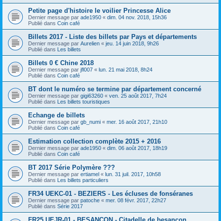
Petite page d'histoire le voilier Princesse Alice
Dernier message par
ade1950
«
dim. 04 nov. 2018, 15h36
Publié dans
Coin café
Billets 2017 - Liste des billets par Pays et départements
Dernier message par
Aurelien
«
jeu. 14 juin 2018, 9h26
Publié dans
Les billets
Billets 0 € Chine 2018
Dernier message par
jfl007
«
lun. 21 mai 2018, 8h24
Publié dans
Coin café
BT dont le numéro se termine par département concerné
Dernier message par
gigi63260
«
ven. 25 août 2017, 7h24
Publié dans
Les billets touristiques
Echange de billets
Dernier message par
gb_numi
«
mer. 16 août 2017, 21h10
Publié dans
Coin café
Estimation collection complète 2015 + 2016
Dernier message par
ade1950
«
dim. 06 août 2017, 18h19
Publié dans
Coin café
BT 2017 Série Polymère ???
Dernier message par
ertiamel
«
lun. 31 juil. 2017, 10h58
Publié dans
Les billets particuliers
FR34 UEKC-01 - BEZIERS - Les écluses de fonséranes
Dernier message par
patoche
«
mer. 08 févr. 2017, 22h27
Publié dans
Série 2017
FR25 UEJR-01 - BESANCON - Citadelle de besançon