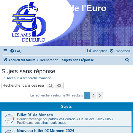
Les Amis de l'Euro
FAQ
Inscription
Connexion
R
Accueil du forum
Rechercher
Sujets sans réponse
e
Sujets sans réponse
c
Aller sur la recherche avancée
h
Rechercher
Recherche avancée
e
1
2
Suivant
La recherche a retourné 94 résultats
r
c
Sujets
h
Billet 0€ de Monaco.
e
Dernier message par
patrick vaz correia
«
lun. 01 déc. 2025, 0h58
Publié dans
Les billets touristiques
r
Nouveau billet 0€ Monaco 2024