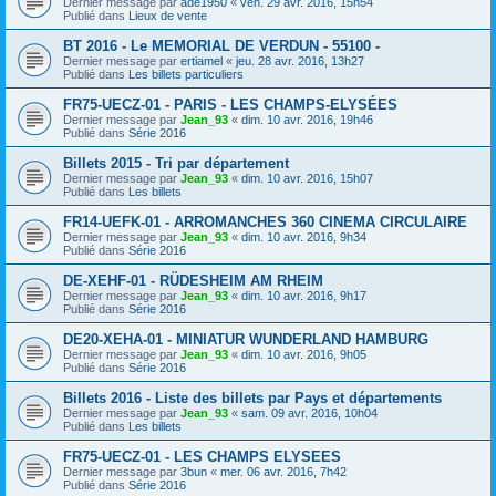
Dernier message par
ade1950
«
ven. 29 avr. 2016, 15h54
Publié dans
Lieux de vente
BT 2016 - Le MEMORIAL DE VERDUN - 55100 -
Dernier message par
ertiamel
«
jeu. 28 avr. 2016, 13h27
Publié dans
Les billets particuliers
FR75-UECZ-01 - PARIS - LES CHAMPS-ELYSÉES
Dernier message par
Jean_93
«
dim. 10 avr. 2016, 19h46
Publié dans
Série 2016
Billets 2015 - Tri par département
Dernier message par
Jean_93
«
dim. 10 avr. 2016, 15h07
Publié dans
Les billets
FR14-UEFK-01 - ARROMANCHES 360 CINEMA CIRCULAIRE
Dernier message par
Jean_93
«
dim. 10 avr. 2016, 9h34
Publié dans
Série 2016
DE-XEHF-01 - RÜDESHEIM AM RHEIM
Dernier message par
Jean_93
«
dim. 10 avr. 2016, 9h17
Publié dans
Série 2016
DE20-XEHA-01 - MINIATUR WUNDERLAND HAMBURG
Dernier message par
Jean_93
«
dim. 10 avr. 2016, 9h05
Publié dans
Série 2016
Billets 2016 - Liste des billets par Pays et départements
Dernier message par
Jean_93
«
sam. 09 avr. 2016, 10h04
Publié dans
Les billets
FR75-UECZ-01 - LES CHAMPS ELYSEES
Dernier message par
3bun
«
mer. 06 avr. 2016, 7h42
Publié dans
Série 2016