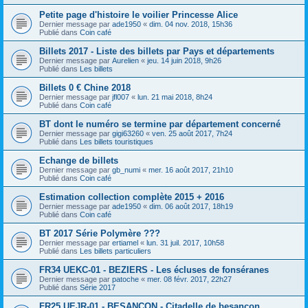
Petite page d'histoire le voilier Princesse Alice
Dernier message par
ade1950
«
dim. 04 nov. 2018, 15h36
Publié dans
Coin café
Billets 2017 - Liste des billets par Pays et départements
Dernier message par
Aurelien
«
jeu. 14 juin 2018, 9h26
Publié dans
Les billets
Billets 0 € Chine 2018
Dernier message par
jfl007
«
lun. 21 mai 2018, 8h24
Publié dans
Coin café
BT dont le numéro se termine par département concerné
Dernier message par
gigi63260
«
ven. 25 août 2017, 7h24
Publié dans
Les billets touristiques
Echange de billets
Dernier message par
gb_numi
«
mer. 16 août 2017, 21h10
Publié dans
Coin café
Estimation collection complète 2015 + 2016
Dernier message par
ade1950
«
dim. 06 août 2017, 18h19
Publié dans
Coin café
BT 2017 Série Polymère ???
Dernier message par
ertiamel
«
lun. 31 juil. 2017, 10h58
Publié dans
Les billets particuliers
FR34 UEKC-01 - BEZIERS - Les écluses de fonséranes
Dernier message par
patoche
«
mer. 08 févr. 2017, 22h27
Publié dans
Série 2017
FR25 UEJR-01 - BESANCON - Citadelle de besançon