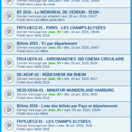
Dernier message par
ade1950
«
ven. 29 avr. 2016, 15h54
Publié dans
Lieux de vente
BT 2016 - Le MEMORIAL DE VERDUN - 55100 -
Dernier message par
ertiamel
«
jeu. 28 avr. 2016, 13h27
Publié dans
Les billets particuliers
FR75-UECZ-01 - PARIS - LES CHAMPS-ELYSÉES
Dernier message par
Jean_93
«
dim. 10 avr. 2016, 19h46
Publié dans
Série 2016
Billets 2015 - Tri par département
Dernier message par
Jean_93
«
dim. 10 avr. 2016, 15h07
Publié dans
Les billets
FR14-UEFK-01 - ARROMANCHES 360 CINEMA CIRCULAIRE
Dernier message par
Jean_93
«
dim. 10 avr. 2016, 9h34
Publié dans
Série 2016
DE-XEHF-01 - RÜDESHEIM AM RHEIM
Dernier message par
Jean_93
«
dim. 10 avr. 2016, 9h17
Publié dans
Série 2016
DE20-XEHA-01 - MINIATUR WUNDERLAND HAMBURG
Dernier message par
Jean_93
«
dim. 10 avr. 2016, 9h05
Publié dans
Série 2016
Billets 2016 - Liste des billets par Pays et départements
Dernier message par
Jean_93
«
sam. 09 avr. 2016, 10h04
Publié dans
Les billets
FR75-UECZ-01 - LES CHAMPS ELYSEES
Dernier message par
3bun
«
mer. 06 avr. 2016, 7h42
Publié dans
Série 2016