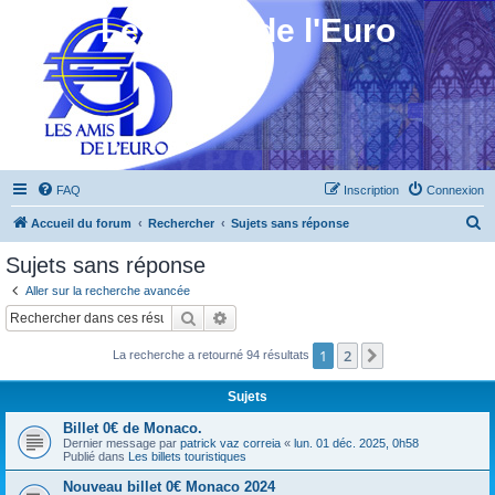
Les Amis de l'Euro
FAQ
Inscription
Connexion
R
Accueil du forum
Rechercher
Sujets sans réponse
e
Sujets sans réponse
c
Aller sur la recherche avancée
h
Rechercher
Recherche avancée
e
1
2
Suivant
La recherche a retourné 94 résultats
r
c
Sujets
h
Billet 0€ de Monaco.
e
Dernier message par
patrick vaz correia
«
lun. 01 déc. 2025, 0h58
Publié dans
Les billets touristiques
r
Nouveau billet 0€ Monaco 2024