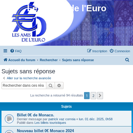
Les Amis de l'Euro
FAQ
Inscription
Connexion
R
Accueil du forum
Rechercher
Sujets sans réponse
e
Sujets sans réponse
c
Aller sur la recherche avancée
h
Rechercher
Recherche avancée
e
1
2
Suivant
La recherche a retourné 94 résultats
r
c
Sujets
h
Billet 0€ de Monaco.
e
Dernier message par
patrick vaz correia
«
lun. 01 déc. 2025, 0h58
Publié dans
Les billets touristiques
r
Nouveau billet 0€ Monaco 2024