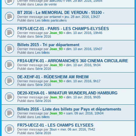
Dernier message par
ade1950
«
ven. 29 avr. 2016, 15h54
Publié dans
Lieux de vente
BT 2016 - Le MEMORIAL DE VERDUN - 55100 -
Dernier message par
ertiamel
«
jeu. 28 avr. 2016, 13h27
Publié dans
Les billets particuliers
FR75-UECZ-01 - PARIS - LES CHAMPS-ELYSÉES
Dernier message par
Jean_93
«
dim. 10 avr. 2016, 19h46
Publié dans
Série 2016
Billets 2015 - Tri par département
Dernier message par
Jean_93
«
dim. 10 avr. 2016, 15h07
Publié dans
Les billets
FR14-UEFK-01 - ARROMANCHES 360 CINEMA CIRCULAIRE
Dernier message par
Jean_93
«
dim. 10 avr. 2016, 9h34
Publié dans
Série 2016
DE-XEHF-01 - RÜDESHEIM AM RHEIM
Dernier message par
Jean_93
«
dim. 10 avr. 2016, 9h17
Publié dans
Série 2016
DE20-XEHA-01 - MINIATUR WUNDERLAND HAMBURG
Dernier message par
Jean_93
«
dim. 10 avr. 2016, 9h05
Publié dans
Série 2016
Billets 2016 - Liste des billets par Pays et départements
Dernier message par
Jean_93
«
sam. 09 avr. 2016, 10h04
Publié dans
Les billets
FR75-UECZ-01 - LES CHAMPS ELYSEES
Dernier message par
3bun
«
mer. 06 avr. 2016, 7h42
Publié dans
Série 2016