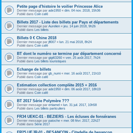
Petite page d'histoire le voilier Princesse Alice
Dernier message par
ade1950
«
dim. 04 nov. 2018, 15h36
Publié dans
Coin café
Billets 2017 - Liste des billets par Pays et départements
Dernier message par
Aurelien
«
jeu. 14 juin 2018, 9h26
Publié dans
Les billets
Billets 0 € Chine 2018
Dernier message par
jfl007
«
lun. 21 mai 2018, 8h24
Publié dans
Coin café
BT dont le numéro se termine par département concerné
Dernier message par
gigi63260
«
ven. 25 août 2017, 7h24
Publié dans
Les billets touristiques
Echange de billets
Dernier message par
gb_numi
«
mer. 16 août 2017, 21h10
Publié dans
Coin café
Estimation collection complète 2015 + 2016
Dernier message par
ade1950
«
dim. 06 août 2017, 18h19
Publié dans
Coin café
BT 2017 Série Polymère ???
Dernier message par
ertiamel
«
lun. 31 juil. 2017, 10h58
Publié dans
Les billets particuliers
FR34 UEKC-01 - BEZIERS - Les écluses de fonséranes
Dernier message par
patoche
«
mer. 08 févr. 2017, 22h27
Publié dans
Série 2017
FR25 UEJR-01 - BESANCON - Citadelle de besançon