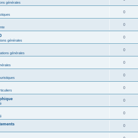
ions générales
0
istiques
0
nte
0
0
tions générales
0
ations générales
0
nérales
0
ouristiques
0
ticuliers
aphique
0
é
0
é
rtements
0