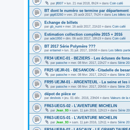
par
jfl007
»
lun. 21 mai 2018, 8h24
» dans
Coin café
BT dont le numéro se termine par département
par
gigi63260
»
ven. 25 août 2017, 7h24
» dans
Les billets t
Echange de billets
par
gb_numi
»
mer. 16 août 2017, 21h10
» dans
Coin café
Estimation collection complète 2015 + 2016
par
ade1950
»
dim. 06 août 2017, 18h19
» dans
Coin café
BT 2017 Série Polymère ???
par
ertiamel
»
lun. 31 juil. 2017, 10h58
» dans
Les billets parti
FR34 UEKC-01 - BEZIERS - Les écluses de fons
par
patoche
»
mer. 08 févr. 2017, 22h27
» dans
Série 20
FR25 UEJR-01 - BESANCON - Citadelle de besa
par
patoche
»
mer. 08 févr. 2017, 22h22
» dans
Série 20
FR95 UEJM-01 - ARGENTEUIL - La seine et les 
par
patoche
»
mer. 08 févr. 2017, 20h56
» dans
Série 20
dépot de pièce or
par
desbois
»
jeu. 01 déc. 2016, 23h04
» dans
Valeurs de la
FR63-UEGS-02 - L'AVENTURE MICHELIN
par
Jean_93
»
sam. 11 juin 2016, 12h13
» dans
Série 2
FR63-UEGS-01 - L'AVENTURE MICHELIN
par
Jean_93
»
sam. 11 juin 2016, 12h11
» dans
Série 20
FR24-UEBA-02 - LASCAUX - LE GRAND TAURE