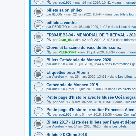
par
ade1950
»
mar. 14 mai 2024, 10h11
» dans
Informat
billets salon philex
par
tl1000r
»
mer. 22 juin 2022, 18h44
» dans
Les billets tour
billlets a vendre
par
PEDRITO
»
sam. 08 août 2020, 1h02
» dans
Lieux de ve
FR80-UEBJ-04 - MEMORIAL DE THIEPVAL - 202
par
Jean_93
»
dim. 02 août 2020, 21h28
» dans
Informa
Clovis et la scène du vase de Soissons.
par
PEERGYNT
»
lun. 13 juil. 2020, 10h34
» dans
Inform
Billets Cathédrale de Monaco 2020
par
ade1950
»
lun. 13 juil. 2020, 9h44
» dans
Informations gé
Étiquettes pour Album
par
Aurelien
»
mer. 25 mars 2020, 13h51
» dans
Les billets t
Cathédrale de Monaco 2019
par
ade1950
»
mer. 19 juin 2019, 10h39
» dans
Les billets par
Petite page d'histoire avec le Musée Océanogr
par
ade1950
»
dim. 04 nov. 2018, 15h41
» dans
Coin caf
Petite page d'histoire le voilier Princesse Alice
par
ade1950
»
dim. 04 nov. 2018, 15h36
» dans
Coin caf
Billets 2017 - Liste des billets par Pays et dépa
par
Aurelien
»
jeu. 14 juin 2018, 9h26
» dans
Les billets
Billets 0 € Chine 2018