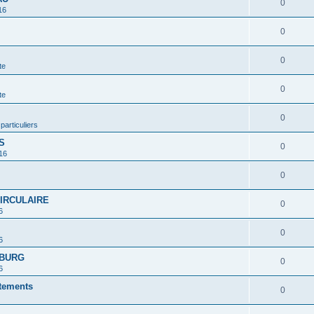
0
16
0
0
te
0
te
0
 particuliers
S
0
16
0
CIRCULAIRE
0
6
0
6
MBURG
0
6
rtements
0