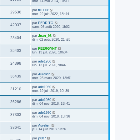
mar. 14 mai 2024, 10h11
par
tl1000r
29536
mer. 22 juin 2022, 18h44
par
PEDRITO
42037
sam. 08 août 2020, 1h02
par
Jean_93
28404
dim. 02 août 2020, 21h28
par
PEERGYNT
25403
lun. 13 juil. 2020, 10h34
par
ade1950
24398
lun. 13 juil. 2020, 9h44
par
Aurelien
36439
mer. 25 mars 2020, 13h51
par
ade1950
31210
mer. 19 juin 2019, 10h39
par
ade1950
36286
dim. 04 nov. 2018, 15h41
par
ade1950
37303
dim. 04 nov. 2018, 15h36
par
Aurelien
38641
jeu. 14 juin 2018, 9h26
par
jfl007