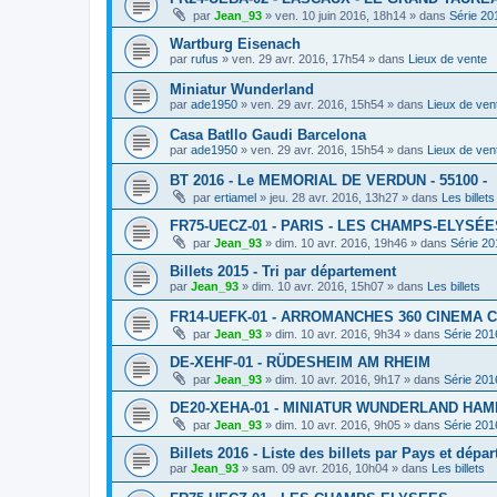
par
Jean_93
»
ven. 10 juin 2016, 18h14
» dans
Série 20
Wartburg Eisenach
par
rufus
»
ven. 29 avr. 2016, 17h54
» dans
Lieux de vente
Miniatur Wunderland
par
ade1950
»
ven. 29 avr. 2016, 15h54
» dans
Lieux de ven
Casa Batllo Gaudi Barcelona
par
ade1950
»
ven. 29 avr. 2016, 15h54
» dans
Lieux de ven
BT 2016 - Le MEMORIAL DE VERDUN - 55100 -
par
ertiamel
»
jeu. 28 avr. 2016, 13h27
» dans
Les billets
FR75-UECZ-01 - PARIS - LES CHAMPS-ELYSÉE
par
Jean_93
»
dim. 10 avr. 2016, 19h46
» dans
Série 20
Billets 2015 - Tri par département
par
Jean_93
»
dim. 10 avr. 2016, 15h07
» dans
Les billets
FR14-UEFK-01 - ARROMANCHES 360 CINEMA 
par
Jean_93
»
dim. 10 avr. 2016, 9h34
» dans
Série 201
DE-XEHF-01 - RÜDESHEIM AM RHEIM
par
Jean_93
»
dim. 10 avr. 2016, 9h17
» dans
Série 201
DE20-XEHA-01 - MINIATUR WUNDERLAND HA
par
Jean_93
»
dim. 10 avr. 2016, 9h05
» dans
Série 201
Billets 2016 - Liste des billets par Pays et dépa
par
Jean_93
»
sam. 09 avr. 2016, 10h04
» dans
Les billets