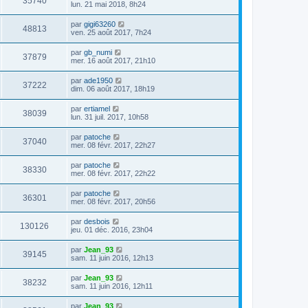
35740
lun. 21 mai 2018, 8h24
par
gigi63260
48813
ven. 25 août 2017, 7h24
par
gb_numi
37879
mer. 16 août 2017, 21h10
par
ade1950
37222
dim. 06 août 2017, 18h19
par
ertiamel
38039
lun. 31 juil. 2017, 10h58
par
patoche
37040
mer. 08 févr. 2017, 22h27
par
patoche
38330
mer. 08 févr. 2017, 22h22
par
patoche
36301
mer. 08 févr. 2017, 20h56
par
desbois
130126
jeu. 01 déc. 2016, 23h04
par
Jean_93
39145
sam. 11 juin 2016, 12h13
par
Jean_93
38232
sam. 11 juin 2016, 12h11
par
Jean_93