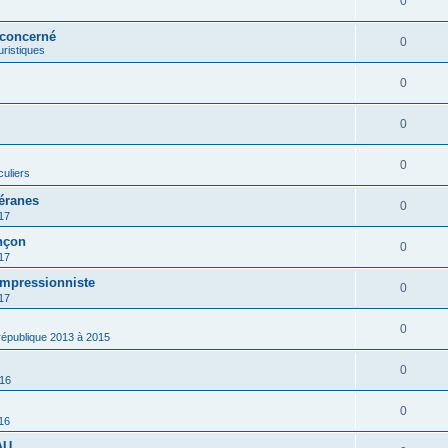
0
 concerné
0
ouristiques
0
0
0
culiers
éranes
0
17
nçon
0
17
impressionniste
0
17
0
 république 2013 à 2015
0
016
0
16
AU