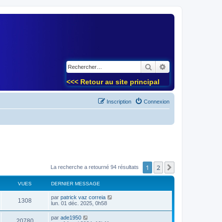
)
Rechercher
Recherche avancé
<<< Retour au site principal
Inscription
Connexion
1
2
Suivant
La recherche a retourné 94 résultats
VUES
DERNIER MESSAGE
par
patrick vaz correia
1308
lun. 01 déc. 2025, 0h58
par
ade1950
20780