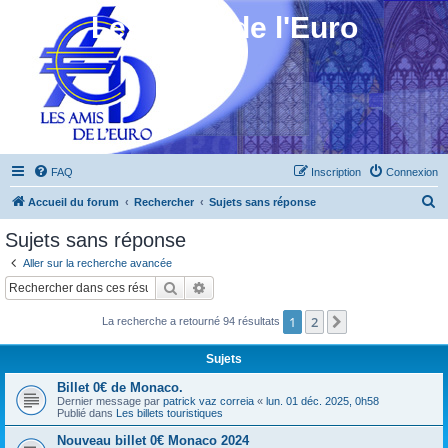
Les Amis de l'Euro
FAQ
Inscription
Connexion
R
Accueil du forum
Rechercher
Sujets sans réponse
e
Sujets sans réponse
c
Aller sur la recherche avancée
h
Rechercher
Recherche avancée
e
1
2
Suivant
La recherche a retourné 94 résultats
r
c
Sujets
h
Billet 0€ de Monaco.
e
Dernier message par
patrick vaz correia
«
lun. 01 déc. 2025, 0h58
Publié dans
Les billets touristiques
r
Nouveau billet 0€ Monaco 2024