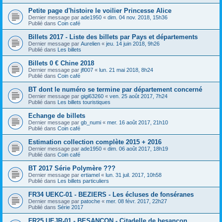
Petite page d'histoire le voilier Princesse Alice
Dernier message par
ade1950
«
dim. 04 nov. 2018, 15h36
Publié dans
Coin café
Billets 2017 - Liste des billets par Pays et départements
Dernier message par
Aurelien
«
jeu. 14 juin 2018, 9h26
Publié dans
Les billets
Billets 0 € Chine 2018
Dernier message par
jfl007
«
lun. 21 mai 2018, 8h24
Publié dans
Coin café
BT dont le numéro se termine par département concerné
Dernier message par
gigi63260
«
ven. 25 août 2017, 7h24
Publié dans
Les billets touristiques
Echange de billets
Dernier message par
gb_numi
«
mer. 16 août 2017, 21h10
Publié dans
Coin café
Estimation collection complète 2015 + 2016
Dernier message par
ade1950
«
dim. 06 août 2017, 18h19
Publié dans
Coin café
BT 2017 Série Polymère ???
Dernier message par
ertiamel
«
lun. 31 juil. 2017, 10h58
Publié dans
Les billets particuliers
FR34 UEKC-01 - BEZIERS - Les écluses de fonséranes
Dernier message par
patoche
«
mer. 08 févr. 2017, 22h27
Publié dans
Série 2017
FR25 UEJR-01 - BESANCON - Citadelle de besançon