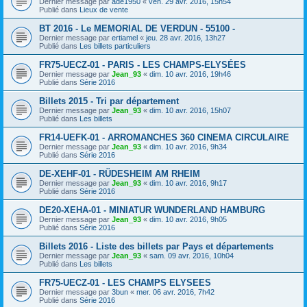
Dernier message par
ade1950
«
ven. 29 avr. 2016, 15h54
Publié dans
Lieux de vente
BT 2016 - Le MEMORIAL DE VERDUN - 55100 -
Dernier message par
ertiamel
«
jeu. 28 avr. 2016, 13h27
Publié dans
Les billets particuliers
FR75-UECZ-01 - PARIS - LES CHAMPS-ELYSÉES
Dernier message par
Jean_93
«
dim. 10 avr. 2016, 19h46
Publié dans
Série 2016
Billets 2015 - Tri par département
Dernier message par
Jean_93
«
dim. 10 avr. 2016, 15h07
Publié dans
Les billets
FR14-UEFK-01 - ARROMANCHES 360 CINEMA CIRCULAIRE
Dernier message par
Jean_93
«
dim. 10 avr. 2016, 9h34
Publié dans
Série 2016
DE-XEHF-01 - RÜDESHEIM AM RHEIM
Dernier message par
Jean_93
«
dim. 10 avr. 2016, 9h17
Publié dans
Série 2016
DE20-XEHA-01 - MINIATUR WUNDERLAND HAMBURG
Dernier message par
Jean_93
«
dim. 10 avr. 2016, 9h05
Publié dans
Série 2016
Billets 2016 - Liste des billets par Pays et départements
Dernier message par
Jean_93
«
sam. 09 avr. 2016, 10h04
Publié dans
Les billets
FR75-UECZ-01 - LES CHAMPS ELYSEES
Dernier message par
3bun
«
mer. 06 avr. 2016, 7h42
Publié dans
Série 2016