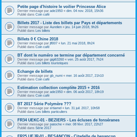
Petite page d'histoire le voilier Princesse Alice
Dernier message par
ade1950
«
dim. 04 nov. 2018, 15h36
Publié dans
Coin café
Billets 2017 - Liste des billets par Pays et départements
Dernier message par
Aurelien
«
jeu. 14 juin 2018, 9h26
Publié dans
Les billets
Billets 0 € Chine 2018
Dernier message par
jfl007
«
lun. 21 mai 2018, 8h24
Publié dans
Coin café
BT dont le numéro se termine par département concerné
Dernier message par
gigi63260
«
ven. 25 août 2017, 7h24
Publié dans
Les billets touristiques
Echange de billets
Dernier message par
gb_numi
«
mer. 16 août 2017, 21h10
Publié dans
Coin café
Estimation collection complète 2015 + 2016
Dernier message par
ade1950
«
dim. 06 août 2017, 18h19
Publié dans
Coin café
BT 2017 Série Polymère ???
Dernier message par
ertiamel
«
lun. 31 juil. 2017, 10h58
Publié dans
Les billets particuliers
FR34 UEKC-01 - BEZIERS - Les écluses de fonséranes
Dernier message par
patoche
«
mer. 08 févr. 2017, 22h27
Publié dans
Série 2017
FR25 UEJR-01 - BESANCON - Citadelle de besançon