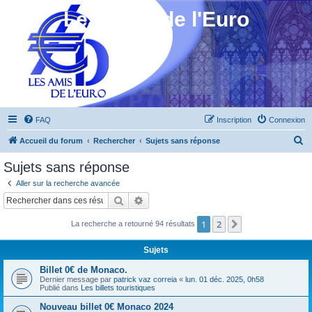
Les Amis de l'Euro
FAQ
Inscription
Connexion
R
Accueil du forum
Rechercher
Sujets sans réponse
e
Sujets sans réponse
c
Aller sur la recherche avancée
h
Rechercher
Recherche avancée
e
1
2
Suivant
La recherche a retourné 94 résultats
r
c
Sujets
h
Billet 0€ de Monaco.
e
Dernier message par
patrick vaz correia
«
lun. 01 déc. 2025, 0h58
Publié dans
Les billets touristiques
r
Nouveau billet 0€ Monaco 2024