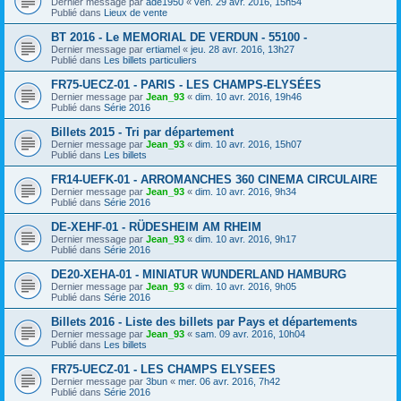
Dernier message par
ade1950
«
ven. 29 avr. 2016, 15h54
Publié dans
Lieux de vente
BT 2016 - Le MEMORIAL DE VERDUN - 55100 -
Dernier message par
ertiamel
«
jeu. 28 avr. 2016, 13h27
Publié dans
Les billets particuliers
FR75-UECZ-01 - PARIS - LES CHAMPS-ELYSÉES
Dernier message par
Jean_93
«
dim. 10 avr. 2016, 19h46
Publié dans
Série 2016
Billets 2015 - Tri par département
Dernier message par
Jean_93
«
dim. 10 avr. 2016, 15h07
Publié dans
Les billets
FR14-UEFK-01 - ARROMANCHES 360 CINEMA CIRCULAIRE
Dernier message par
Jean_93
«
dim. 10 avr. 2016, 9h34
Publié dans
Série 2016
DE-XEHF-01 - RÜDESHEIM AM RHEIM
Dernier message par
Jean_93
«
dim. 10 avr. 2016, 9h17
Publié dans
Série 2016
DE20-XEHA-01 - MINIATUR WUNDERLAND HAMBURG
Dernier message par
Jean_93
«
dim. 10 avr. 2016, 9h05
Publié dans
Série 2016
Billets 2016 - Liste des billets par Pays et départements
Dernier message par
Jean_93
«
sam. 09 avr. 2016, 10h04
Publié dans
Les billets
FR75-UECZ-01 - LES CHAMPS ELYSEES
Dernier message par
3bun
«
mer. 06 avr. 2016, 7h42
Publié dans
Série 2016