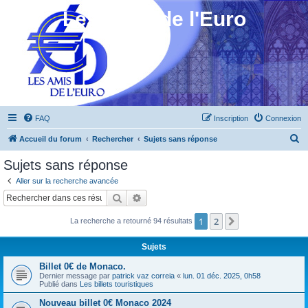
Les Amis de l'Euro
FAQ
Inscription
Connexion
R
Accueil du forum
Rechercher
Sujets sans réponse
e
Sujets sans réponse
c
Aller sur la recherche avancée
h
Rechercher
Recherche avancée
e
1
2
Suivant
La recherche a retourné 94 résultats
r
c
Sujets
h
Billet 0€ de Monaco.
e
Dernier message par
patrick vaz correia
«
lun. 01 déc. 2025, 0h58
Publié dans
Les billets touristiques
r
Nouveau billet 0€ Monaco 2024