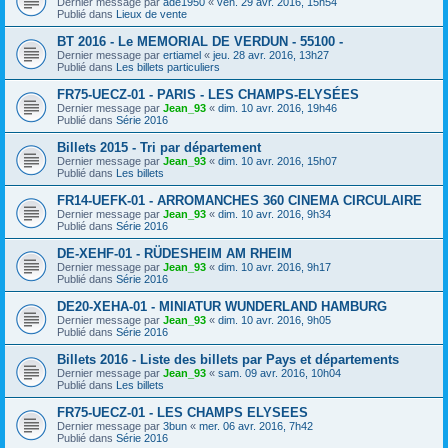
Dernier message par
ade1950
«
ven. 29 avr. 2016, 15h54
Publié dans
Lieux de vente
BT 2016 - Le MEMORIAL DE VERDUN - 55100 -
Dernier message par
ertiamel
«
jeu. 28 avr. 2016, 13h27
Publié dans
Les billets particuliers
FR75-UECZ-01 - PARIS - LES CHAMPS-ELYSÉES
Dernier message par
Jean_93
«
dim. 10 avr. 2016, 19h46
Publié dans
Série 2016
Billets 2015 - Tri par département
Dernier message par
Jean_93
«
dim. 10 avr. 2016, 15h07
Publié dans
Les billets
FR14-UEFK-01 - ARROMANCHES 360 CINEMA CIRCULAIRE
Dernier message par
Jean_93
«
dim. 10 avr. 2016, 9h34
Publié dans
Série 2016
DE-XEHF-01 - RÜDESHEIM AM RHEIM
Dernier message par
Jean_93
«
dim. 10 avr. 2016, 9h17
Publié dans
Série 2016
DE20-XEHA-01 - MINIATUR WUNDERLAND HAMBURG
Dernier message par
Jean_93
«
dim. 10 avr. 2016, 9h05
Publié dans
Série 2016
Billets 2016 - Liste des billets par Pays et départements
Dernier message par
Jean_93
«
sam. 09 avr. 2016, 10h04
Publié dans
Les billets
FR75-UECZ-01 - LES CHAMPS ELYSEES
Dernier message par
3bun
«
mer. 06 avr. 2016, 7h42
Publié dans
Série 2016