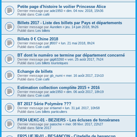
Petite page d'histoire le voilier Princesse Alice
Dernier message par
ade1950
«
dim. 04 nov. 2018, 15h36
Publié dans
Coin café
Billets 2017 - Liste des billets par Pays et départements
Dernier message par
Aurelien
«
jeu. 14 juin 2018, 9h26
Publié dans
Les billets
Billets 0 € Chine 2018
Dernier message par
jfl007
«
lun. 21 mai 2018, 8h24
Publié dans
Coin café
BT dont le numéro se termine par département concerné
Dernier message par
gigi63260
«
ven. 25 août 2017, 7h24
Publié dans
Les billets touristiques
Echange de billets
Dernier message par
gb_numi
«
mer. 16 août 2017, 21h10
Publié dans
Coin café
Estimation collection complète 2015 + 2016
Dernier message par
ade1950
«
dim. 06 août 2017, 18h19
Publié dans
Coin café
BT 2017 Série Polymère ???
Dernier message par
ertiamel
«
lun. 31 juil. 2017, 10h58
Publié dans
Les billets particuliers
FR34 UEKC-01 - BEZIERS - Les écluses de fonséranes
Dernier message par
patoche
«
mer. 08 févr. 2017, 22h27
Publié dans
Série 2017
FR25 UEJR-01 - BESANCON - Citadelle de besançon