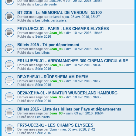
Dernier message par
ade1950
«
ven. 29 avr. 2016, 15h54
Publié dans
Lieux de vente
BT 2016 - Le MEMORIAL DE VERDUN - 55100 -
Dernier message par
ertiamel
«
jeu. 28 avr. 2016, 13h27
Publié dans
Les billets particuliers
FR75-UECZ-01 - PARIS - LES CHAMPS-ELYSÉES
Dernier message par
Jean_93
«
dim. 10 avr. 2016, 19h46
Publié dans
Série 2016
Billets 2015 - Tri par département
Dernier message par
Jean_93
«
dim. 10 avr. 2016, 15h07
Publié dans
Les billets
FR14-UEFK-01 - ARROMANCHES 360 CINEMA CIRCULAIRE
Dernier message par
Jean_93
«
dim. 10 avr. 2016, 9h34
Publié dans
Série 2016
DE-XEHF-01 - RÜDESHEIM AM RHEIM
Dernier message par
Jean_93
«
dim. 10 avr. 2016, 9h17
Publié dans
Série 2016
DE20-XEHA-01 - MINIATUR WUNDERLAND HAMBURG
Dernier message par
Jean_93
«
dim. 10 avr. 2016, 9h05
Publié dans
Série 2016
Billets 2016 - Liste des billets par Pays et départements
Dernier message par
Jean_93
«
sam. 09 avr. 2016, 10h04
Publié dans
Les billets
FR75-UECZ-01 - LES CHAMPS ELYSEES
Dernier message par
3bun
«
mer. 06 avr. 2016, 7h42
Publié dans
Série 2016