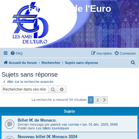
Les Amis de l'Euro
FAQ
Inscription
Connexion
R
Accueil du forum
Rechercher
Sujets sans réponse
e
Sujets sans réponse
c
Aller sur la recherche avancée
h
Rechercher
Recherche avancée
e
1
2
Suivant
La recherche a retourné 94 résultats
r
c
Sujets
h
Billet 0€ de Monaco.
e
Dernier message par
patrick vaz correia
«
lun. 01 déc. 2025, 0h58
Publié dans
Les billets touristiques
r
Nouveau billet 0€ Monaco 2024