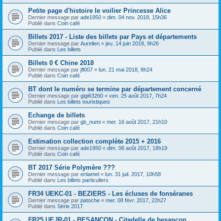
Petite page d'histoire le voilier Princesse Alice
Dernier message par
ade1950
«
dim. 04 nov. 2018, 15h36
Publié dans
Coin café
Billets 2017 - Liste des billets par Pays et départements
Dernier message par
Aurelien
«
jeu. 14 juin 2018, 9h26
Publié dans
Les billets
Billets 0 € Chine 2018
Dernier message par
jfl007
«
lun. 21 mai 2018, 8h24
Publié dans
Coin café
BT dont le numéro se termine par département concerné
Dernier message par
gigi63260
«
ven. 25 août 2017, 7h24
Publié dans
Les billets touristiques
Echange de billets
Dernier message par
gb_numi
«
mer. 16 août 2017, 21h10
Publié dans
Coin café
Estimation collection complète 2015 + 2016
Dernier message par
ade1950
«
dim. 06 août 2017, 18h19
Publié dans
Coin café
BT 2017 Série Polymère ???
Dernier message par
ertiamel
«
lun. 31 juil. 2017, 10h58
Publié dans
Les billets particuliers
FR34 UEKC-01 - BEZIERS - Les écluses de fonséranes
Dernier message par
patoche
«
mer. 08 févr. 2017, 22h27
Publié dans
Série 2017
FR25 UEJR-01 - BESANCON - Citadelle de besançon