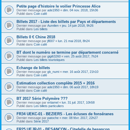
Petite page d'histoire le voilier Princesse Alice
Dernier message par
ade1950
«
dim. 04 nov. 2018, 15h36
Publié dans
Coin café
Billets 2017 - Liste des billets par Pays et départements
Dernier message par
Aurelien
«
jeu. 14 juin 2018, 9h26
Publié dans
Les billets
Billets 0 € Chine 2018
Dernier message par
jfl007
«
lun. 21 mai 2018, 8h24
Publié dans
Coin café
BT dont le numéro se termine par département concerné
Dernier message par
gigi63260
«
ven. 25 août 2017, 7h24
Publié dans
Les billets touristiques
Echange de billets
Dernier message par
gb_numi
«
mer. 16 août 2017, 21h10
Publié dans
Coin café
Estimation collection complète 2015 + 2016
Dernier message par
ade1950
«
dim. 06 août 2017, 18h19
Publié dans
Coin café
BT 2017 Série Polymère ???
Dernier message par
ertiamel
«
lun. 31 juil. 2017, 10h58
Publié dans
Les billets particuliers
FR34 UEKC-01 - BEZIERS - Les écluses de fonséranes
Dernier message par
patoche
«
mer. 08 févr. 2017, 22h27
Publié dans
Série 2017
FR25 UEJR-01 - BESANCON - Citadelle de besançon