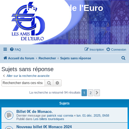
Les Amis de l'Euro
FAQ
Inscription
Connexion
R
Accueil du forum
Rechercher
Sujets sans réponse
e
Sujets sans réponse
c
Aller sur la recherche avancée
h
Rechercher
Recherche avancée
e
1
2
Suivant
La recherche a retourné 94 résultats
r
c
Sujets
h
Billet 0€ de Monaco.
e
Dernier message par
patrick vaz correia
«
lun. 01 déc. 2025, 0h58
Publié dans
Les billets touristiques
r
Nouveau billet 0€ Monaco 2024