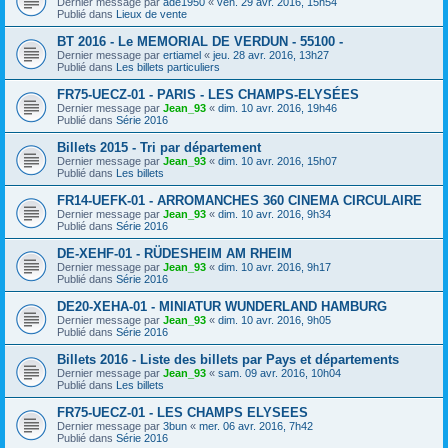
Dernier message par
ade1950
«
ven. 29 avr. 2016, 15h54
Publié dans
Lieux de vente
BT 2016 - Le MEMORIAL DE VERDUN - 55100 -
Dernier message par
ertiamel
«
jeu. 28 avr. 2016, 13h27
Publié dans
Les billets particuliers
FR75-UECZ-01 - PARIS - LES CHAMPS-ELYSÉES
Dernier message par
Jean_93
«
dim. 10 avr. 2016, 19h46
Publié dans
Série 2016
Billets 2015 - Tri par département
Dernier message par
Jean_93
«
dim. 10 avr. 2016, 15h07
Publié dans
Les billets
FR14-UEFK-01 - ARROMANCHES 360 CINEMA CIRCULAIRE
Dernier message par
Jean_93
«
dim. 10 avr. 2016, 9h34
Publié dans
Série 2016
DE-XEHF-01 - RÜDESHEIM AM RHEIM
Dernier message par
Jean_93
«
dim. 10 avr. 2016, 9h17
Publié dans
Série 2016
DE20-XEHA-01 - MINIATUR WUNDERLAND HAMBURG
Dernier message par
Jean_93
«
dim. 10 avr. 2016, 9h05
Publié dans
Série 2016
Billets 2016 - Liste des billets par Pays et départements
Dernier message par
Jean_93
«
sam. 09 avr. 2016, 10h04
Publié dans
Les billets
FR75-UECZ-01 - LES CHAMPS ELYSEES
Dernier message par
3bun
«
mer. 06 avr. 2016, 7h42
Publié dans
Série 2016