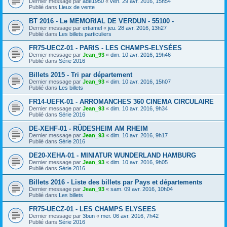
Dernier message par
ade1950
«
ven. 29 avr. 2016, 15h54
Publié dans
Lieux de vente
BT 2016 - Le MEMORIAL DE VERDUN - 55100 -
Dernier message par
ertiamel
«
jeu. 28 avr. 2016, 13h27
Publié dans
Les billets particuliers
FR75-UECZ-01 - PARIS - LES CHAMPS-ELYSÉES
Dernier message par
Jean_93
«
dim. 10 avr. 2016, 19h46
Publié dans
Série 2016
Billets 2015 - Tri par département
Dernier message par
Jean_93
«
dim. 10 avr. 2016, 15h07
Publié dans
Les billets
FR14-UEFK-01 - ARROMANCHES 360 CINEMA CIRCULAIRE
Dernier message par
Jean_93
«
dim. 10 avr. 2016, 9h34
Publié dans
Série 2016
DE-XEHF-01 - RÜDESHEIM AM RHEIM
Dernier message par
Jean_93
«
dim. 10 avr. 2016, 9h17
Publié dans
Série 2016
DE20-XEHA-01 - MINIATUR WUNDERLAND HAMBURG
Dernier message par
Jean_93
«
dim. 10 avr. 2016, 9h05
Publié dans
Série 2016
Billets 2016 - Liste des billets par Pays et départements
Dernier message par
Jean_93
«
sam. 09 avr. 2016, 10h04
Publié dans
Les billets
FR75-UECZ-01 - LES CHAMPS ELYSEES
Dernier message par
3bun
«
mer. 06 avr. 2016, 7h42
Publié dans
Série 2016