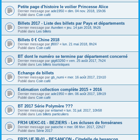
Petite page d'histoire le voilier Princesse Alice
Dernier message par
ade1950
«
dim. 04 nov. 2018, 15h36
Publié dans
Coin café
Billets 2017 - Liste des billets par Pays et départements
Dernier message par
Aurelien
«
jeu. 14 juin 2018, 9h26
Publié dans
Les billets
Billets 0 € Chine 2018
Dernier message par
jfl007
«
lun. 21 mai 2018, 8h24
Publié dans
Coin café
BT dont le numéro se termine par département concerné
Dernier message par
gigi63260
«
ven. 25 août 2017, 7h24
Publié dans
Les billets touristiques
Echange de billets
Dernier message par
gb_numi
«
mer. 16 août 2017, 21h10
Publié dans
Coin café
Estimation collection complète 2015 + 2016
Dernier message par
ade1950
«
dim. 06 août 2017, 18h19
Publié dans
Coin café
BT 2017 Série Polymère ???
Dernier message par
ertiamel
«
lun. 31 juil. 2017, 10h58
Publié dans
Les billets particuliers
FR34 UEKC-01 - BEZIERS - Les écluses de fonséranes
Dernier message par
patoche
«
mer. 08 févr. 2017, 22h27
Publié dans
Série 2017
FR25 UEJR-01 - BESANCON - Citadelle de besançon