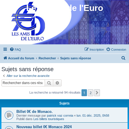
Les Amis de l'Euro
FAQ
Inscription
Connexion
R
Accueil du forum
Rechercher
Sujets sans réponse
e
Sujets sans réponse
c
Aller sur la recherche avancée
h
Rechercher
Recherche avancée
e
1
2
Suivant
La recherche a retourné 94 résultats
r
c
Sujets
h
Billet 0€ de Monaco.
e
Dernier message par
patrick vaz correia
«
lun. 01 déc. 2025, 0h58
Publié dans
Les billets touristiques
r
Nouveau billet 0€ Monaco 2024