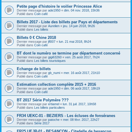
Petite page d'histoire le voilier Princesse Alice
Dernier message par
ade1950
«
dim. 04 nov. 2018, 15h36
Publié dans
Coin café
Billets 2017 - Liste des billets par Pays et départements
Dernier message par
Aurelien
«
jeu. 14 juin 2018, 9h26
Publié dans
Les billets
Billets 0 € Chine 2018
Dernier message par
jfl007
«
lun. 21 mai 2018, 8h24
Publié dans
Coin café
BT dont le numéro se termine par département concerné
Dernier message par
gigi63260
«
ven. 25 août 2017, 7h24
Publié dans
Les billets touristiques
Echange de billets
Dernier message par
gb_numi
«
mer. 16 août 2017, 21h10
Publié dans
Coin café
Estimation collection complète 2015 + 2016
Dernier message par
ade1950
«
dim. 06 août 2017, 18h19
Publié dans
Coin café
BT 2017 Série Polymère ???
Dernier message par
ertiamel
«
lun. 31 juil. 2017, 10h58
Publié dans
Les billets particuliers
FR34 UEKC-01 - BEZIERS - Les écluses de fonséranes
Dernier message par
patoche
«
mer. 08 févr. 2017, 22h27
Publié dans
Série 2017
FR25 UEJR-01 - BESANCON - Citadelle de besançon