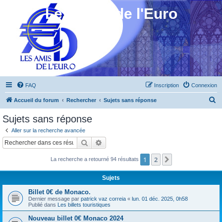
Les Amis de l'Euro
FAQ
Inscription
Connexion
R
Accueil du forum
Rechercher
Sujets sans réponse
e
Sujets sans réponse
c
Aller sur la recherche avancée
h
Rechercher
Recherche avancée
e
1
2
Suivant
La recherche a retourné 94 résultats
r
c
Sujets
h
Billet 0€ de Monaco.
e
Dernier message par
patrick vaz correia
«
lun. 01 déc. 2025, 0h58
Publié dans
Les billets touristiques
r
Nouveau billet 0€ Monaco 2024