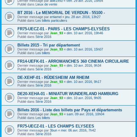
Dernier message par
ade1950
«
ven. 29 avr. 2016, 15h54
Publié dans
Lieux de vente
BT 2016 - Le MEMORIAL DE VERDUN - 55100 -
Dernier message par
ertiamel
«
jeu. 28 avr. 2016, 13h27
Publié dans
Les billets particuliers
FR75-UECZ-01 - PARIS - LES CHAMPS-ELYSÉES
Dernier message par
Jean_93
«
dim. 10 avr. 2016, 19h46
Publié dans
Série 2016
Billets 2015 - Tri par département
Dernier message par
Jean_93
«
dim. 10 avr. 2016, 15h07
Publié dans
Les billets
FR14-UEFK-01 - ARROMANCHES 360 CINEMA CIRCULAIRE
Dernier message par
Jean_93
«
dim. 10 avr. 2016, 9h34
Publié dans
Série 2016
DE-XEHF-01 - RÜDESHEIM AM RHEIM
Dernier message par
Jean_93
«
dim. 10 avr. 2016, 9h17
Publié dans
Série 2016
DE20-XEHA-01 - MINIATUR WUNDERLAND HAMBURG
Dernier message par
Jean_93
«
dim. 10 avr. 2016, 9h05
Publié dans
Série 2016
Billets 2016 - Liste des billets par Pays et départements
Dernier message par
Jean_93
«
sam. 09 avr. 2016, 10h04
Publié dans
Les billets
FR75-UECZ-01 - LES CHAMPS ELYSEES
Dernier message par
3bun
«
mer. 06 avr. 2016, 7h42
Publié dans
Série 2016