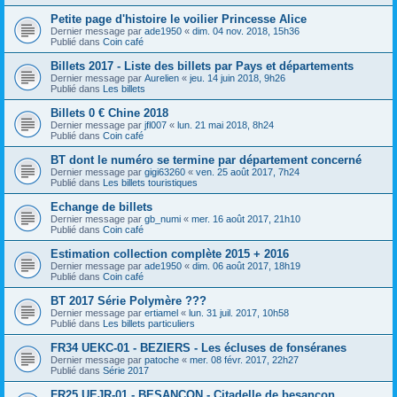
Petite page d'histoire le voilier Princesse Alice
Dernier message par
ade1950
«
dim. 04 nov. 2018, 15h36
Publié dans
Coin café
Billets 2017 - Liste des billets par Pays et départements
Dernier message par
Aurelien
«
jeu. 14 juin 2018, 9h26
Publié dans
Les billets
Billets 0 € Chine 2018
Dernier message par
jfl007
«
lun. 21 mai 2018, 8h24
Publié dans
Coin café
BT dont le numéro se termine par département concerné
Dernier message par
gigi63260
«
ven. 25 août 2017, 7h24
Publié dans
Les billets touristiques
Echange de billets
Dernier message par
gb_numi
«
mer. 16 août 2017, 21h10
Publié dans
Coin café
Estimation collection complète 2015 + 2016
Dernier message par
ade1950
«
dim. 06 août 2017, 18h19
Publié dans
Coin café
BT 2017 Série Polymère ???
Dernier message par
ertiamel
«
lun. 31 juil. 2017, 10h58
Publié dans
Les billets particuliers
FR34 UEKC-01 - BEZIERS - Les écluses de fonséranes
Dernier message par
patoche
«
mer. 08 févr. 2017, 22h27
Publié dans
Série 2017
FR25 UEJR-01 - BESANCON - Citadelle de besançon