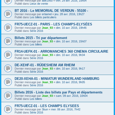
Dernier message par
ade1950
«
ven. 29 avr. 2016, 15h54
Publié dans
Lieux de vente
BT 2016 - Le MEMORIAL DE VERDUN - 55100 -
Dernier message par
ertiamel
«
jeu. 28 avr. 2016, 13h27
Publié dans
Les billets particuliers
FR75-UECZ-01 - PARIS - LES CHAMPS-ELYSÉES
Dernier message par
Jean_93
«
dim. 10 avr. 2016, 19h46
Publié dans
Série 2016
Billets 2015 - Tri par département
Dernier message par
Jean_93
«
dim. 10 avr. 2016, 15h07
Publié dans
Les billets
FR14-UEFK-01 - ARROMANCHES 360 CINEMA CIRCULAIRE
Dernier message par
Jean_93
«
dim. 10 avr. 2016, 9h34
Publié dans
Série 2016
DE-XEHF-01 - RÜDESHEIM AM RHEIM
Dernier message par
Jean_93
«
dim. 10 avr. 2016, 9h17
Publié dans
Série 2016
DE20-XEHA-01 - MINIATUR WUNDERLAND HAMBURG
Dernier message par
Jean_93
«
dim. 10 avr. 2016, 9h05
Publié dans
Série 2016
Billets 2016 - Liste des billets par Pays et départements
Dernier message par
Jean_93
«
sam. 09 avr. 2016, 10h04
Publié dans
Les billets
FR75-UECZ-01 - LES CHAMPS ELYSEES
Dernier message par
3bun
«
mer. 06 avr. 2016, 7h42
Publié dans
Série 2016