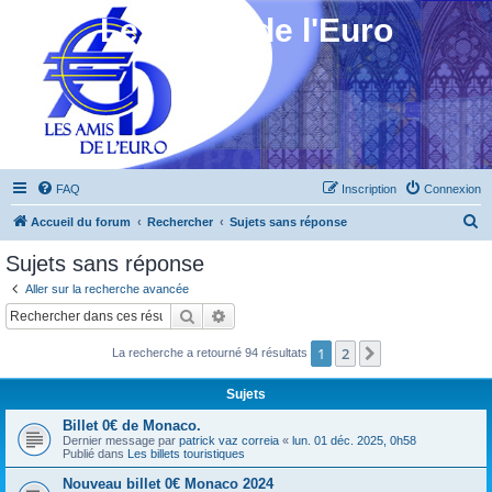
Les Amis de l'Euro
FAQ
Inscription
Connexion
R
Accueil du forum
Rechercher
Sujets sans réponse
e
Sujets sans réponse
c
Aller sur la recherche avancée
h
Rechercher
Recherche avancée
e
1
2
Suivant
La recherche a retourné 94 résultats
r
c
Sujets
h
Billet 0€ de Monaco.
e
Dernier message par
patrick vaz correia
«
lun. 01 déc. 2025, 0h58
Publié dans
Les billets touristiques
r
Nouveau billet 0€ Monaco 2024